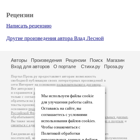
Рецензии
Написать рецензию
Другие произведения автора Влад Лесной
Авторы
Произведения
Рецензии
Поиск
Магазин
Вход для авторов
О портале
Стихи.ру
Проза.ру
Портал Проза.ру предоставляет авторам возможность
свободной публикации своих литературных произведений в
сети Интернет на основании
пользовательского договора
.
Все авторские права на произведения принадлежат авторам
и охраняются
законом
. Перепечатка произведений возможна
Мы используем файлы cookie
только с согласия его автора, к которому вы можете
обратиться на его авторской странице. Ответственность за
для улучшения работы сайта.
тексты произведений авторы несут самостоятельно на
Оставаясь на сайте, вы
основании
правил публикации
и
законодательства
Российской Федерации
. Данные пользователей
соглашаетесь с условиями
обрабатываются на основании
Политики обработки персональных данных
.
использования файлов cookies.
Вы также можете посмотреть более подробную
информацию о портале
и
связаться с администрацией
.
Чтобы ознакомиться с
Политикой обработки
Ежедневная аудитория портала Проза.ру – порядка 100 тысяч
посетителей, которые в общей сумме просматривают более полумиллиона
персональных данных и файлов