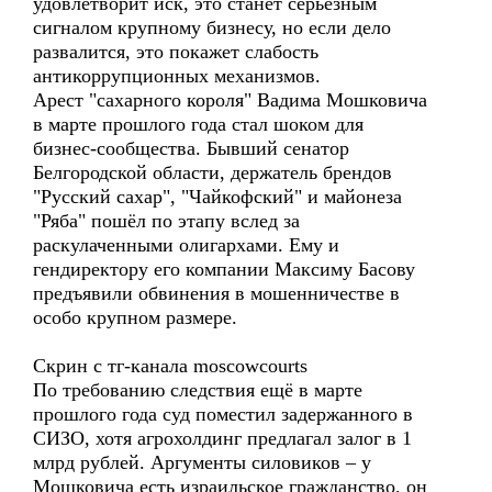
удовлетворит иск, это станет серьёзным
сигналом крупному бизнесу, но если дело
развалится, это покажет слабость
антикоррупционных механизмов.
Арест "сахарного короля" Вадима Мошковича
в марте прошлого года стал шоком для
бизнес-сообщества. Бывший сенатор
Белгородской области, держатель брендов
"Русский сахар", "Чайкофский" и майонеза
"Ряба" пошёл по этапу вслед за
раскулаченными олигархами. Ему и
гендиректору его компании Максиму Басову
предъявили обвинения в мошенничестве в
особо крупном размере.
Скрин с тг-канала moscowcourts
По требованию следствия ещё в марте
прошлого года суд поместил задержанного в
СИЗО, хотя агрохолдинг предлагал залог в 1
млрд рублей. Аргументы силовиков – у
Мошковича есть израильское гражданство, он