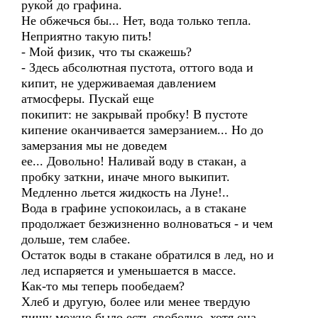
рукой до графина.
Не обжечься бы... Нет, вода только тепла.
Неприятно такую пить!
- Мой физик, что ты скажешь?
- Здесь абсолютная пустота, оттого вода и
кипит, не удерживаемая давлением
атмосферы. Пускай еще
покипит: не закрывай пробку! В пустоте
кипение оканчивается замерзанием... Но до
замерзания мы не доведем
ее... Довольно! Наливай воду в стакан, а
пробку заткни, иначе много выкипит.
Медленно льется жидкость на Луне!..
Вода в графине успокоилась, а в стакане
продолжает безжизненно волноваться - и чем
дольше, тем слабее.
Остаток воды в стакане обратился в лед, но и
лед испаряется и уменьшается в массе.
Как-то мы теперь пообедаем?
Хлеб и другую, более или менее твердую
пищу можно было есть свободно, хотя она