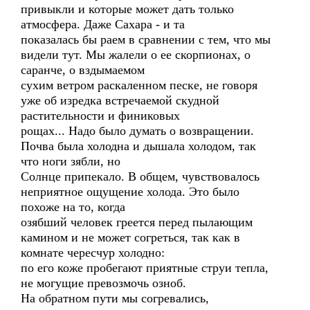
привыкли и которые может дать только
атмосфера. Даже Сахара - и та
показалась бы раем в сравнении с тем, что мы
видели тут. Мы жалели о ее скорпионах, о
саранче, о вздымаемом
сухим ветром раскаленном песке, не говоря
уже об изредка встречаемой скудной
растительности и финиковых
рощах... Надо было думать о возвращении.
Почва была холодна и дышала холодом, так
что ноги зябли, но
Солнце припекало. В общем, чувствовалось
неприятное ощущение холода. Это было
похоже на то, когда
озябший человек греется перед пылающим
камином и не может согреться, так как в
комнате чересчур холодно:
по его коже пробегают приятные струи тепла,
не могущие превозмочь озноб.
На обратном пути мы согревались,