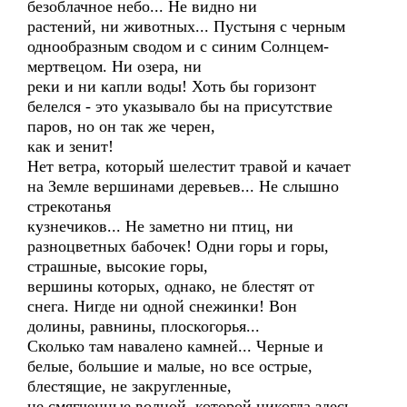
безоблачное небо... Не видно ни
растений, ни животных... Пустыня с черным
однообразным сводом и с синим Солнцем-
мертвецом. Ни озера, ни
реки и ни капли воды! Хоть бы горизонт
белелся - это указывало бы на присутствие
паров, но он так же черен,
как и зенит!
Нет ветра, который шелестит травой и качает
на Земле вершинами деревьев... Не слышно
стрекотанья
кузнечиков... Не заметно ни птиц, ни
разноцветных бабочек! Одни горы и горы,
страшные, высокие горы,
вершины которых, однако, не блестят от
снега. Нигде ни одной снежинки! Вон
долины, равнины, плоскогорья...
Сколько там навалено камней... Черные и
белые, большие и малые, но все острые,
блестящие, не закругленные,
не смягченные волной, которой никогда здесь