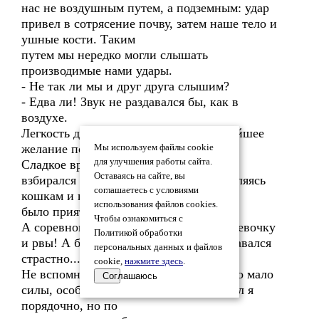
нас не воздушным путем, а подземным: удар
привел в сотрясение почву, затем наше тело и
ушные кости. Таким
путем мы нередко могли слышать
производимые нами удары.
- Не так ли мы и друг друга слышим?
- Едва ли! Звук не раздавался бы, как в
воздухе.
Легкость движений возбуждает сильнейшее
желание полазить и попрыгать.
Мы используем файлы cookie
для улучшения работы сайта.
Сладкое время детства! Я помню, как
Оставаясь на сайте, вы
взбирался на крыши и деревья, уподобляясь
соглашаетесь с условиями
кошкам и птицам. Это
использования файлов cookies.
было приятно...
Чтобы ознакомиться с
А соревновательные прыжки через веревочку
Политикой обработки
и рвы! А беготня на приз! Этому я отдавался
персональных данных и файлов
страстно...
cookie,
нажмите здесь
.
Не вспомнить ли старину? У меня было мало
Соглашаюсь
силы, особенно в руках. Прыгал и бегал я
порядочно, но по