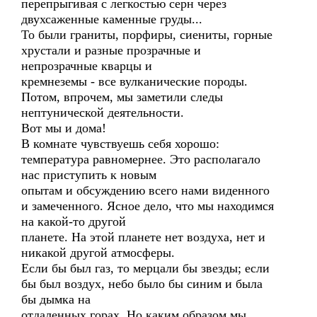
перепрыгивая с легкостью серн через
двухсаженные каменные груды...
То были граниты, порфиры, сиениты, горные
хрустали и разные прозрачные и
непрозрачные кварцы и
кремнеземы - все вулканические породы.
Потом, впрочем, мы заметили следы
нептунической деятельности.
Вот мы и дома!
В комнате чувствуешь себя хорошо:
температура равномернее. Это располагало
нас приступить к новым
опытам и обсуждению всего нами виденного
и замеченного. Ясное дело, что мы находимся
на какой-то другой
планете. На этой планете нет воздуха, нет и
никакой другой атмосферы.
Если бы был газ, то мерцали бы звезды; если
бы был воздух, небо было бы синим и была
бы дымка на
отдаленных горах. Но каким образом мы