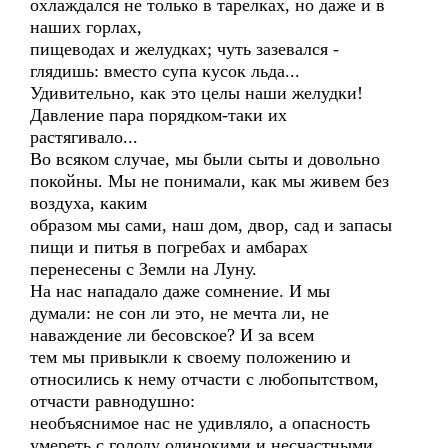
охлаждался не только в тарелках, но даже и в
наших горлах,
пищеводах и желудках; чуть зазевался -
глядишь: вместо супа кусок льда...
Удивительно, как это целы наши желудки!
Давление пара порядком-таки их
растягивало...
Во всяком случае, мы были сыты и довольно
покойны. Мы не понимали, как мы живем без
воздуха, каким
образом мы сами, наш дом, двор, сад и запасы
пищи и питья в погребах и амбарах
перенесены с Земли на Луну.
На нас нападало даже сомнение. И мы
думали: не сон ли это, не мечта ли, не
наваждение ли бесовское? И за всем
тем мы привыкли к своему положению и
относились к нему отчасти с любопытством,
отчасти равнодушно:
необъяснимое нас не удивляло, а опасность
умереть с голоду одинокими и несчастными