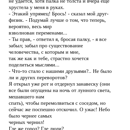
не удается, хотя палка не толста и вчера еще
хрустела у меня в руках.
- Этакий упрямец! Брось! - сказал мой друг-
физик. - Подумай лучше о том, что теперь,
вероятно, весь мир
взволнован переменами...
- Ты прав, - ответил я, бросая палку, - я все
забыл; забыл про существование
человечества, с которым и мне,
так же как и тебе, страстно хочется
поделиться мыслями...
- Что-то стало с нашими друзьями?.. Не было
ли и других переворотов?
Я открыл уже рот и отдернул занавеску (они
все были опущены на ночь от лунного света,
мешавшего нам
спать), чтобы перемолвиться с соседом, но
сейчас же поспешно отскочил. О ужас! Небо
было чернее самых
черных чернил!
Где же город? Где люди?