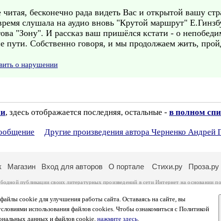
читая, бесконечно рада видеть Вас и открытой вашу стра
 время слушала на аудио вновь "Крутой маршрут" Е.Гинзб
ова "Зону". И рассказ ваш пришёлся кстати - о непобеди
не пути. Собственно говоря, и мы продолжаем жить, прой
вить о нарушении
ии
, здесь отображается последняя, остальные -
в полном спи
сообщение
Другие произведения автора Черненко Андрей 
к
Магазин
Вход для авторов
О портале
Стихи.ру
Проза.ру
ободной публикации своих литературных произведений в сети Интернет на основании
по
ся
законом
. Перепечатка произведений возможна только с согласия его автора, к котором
ры несут самостоятельно на основании
правил публикации
и
законодательства Российско
айлы cookie для улучшения работы сайта. Оставаясь на сайте, вы
ональных данных
. Вы также можете посмотреть более подробную
информацию о портал
условиями использования файлов cookies. Чтобы ознакомиться с Политикой
тысяч посетителей, которые в общей сумме просматривают более полумиллиона страниц 
ональных данных и файлов cookie,
нажмите здесь
.