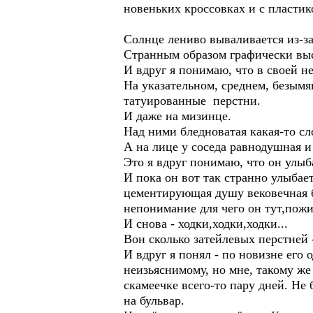
новеньких кроссовках и с пластико
Солнце лениво вываливается из-за
Странным образом графически вы
И вдруг я понимаю, что в своей н
На указательном, среднем, безымя
татуированные перстни.
И даже на мизинце.
Над ними бледноватая какая-то сл
А на лице у соседа равнодушная и
Это я вдруг понимаю, что он улыба
И пока он вот так странно улыбает
цементирующая душу вековечная б
непонимание для чего он тут,пож
И снова - ходки,ходки,ходки...
Вон сколько затейлевых перстней 
И вдруг я понял - по новизне его
неизьяснимому, но мне, такому ж
скамеечке всего-то пару дней. Не
на бульвар.