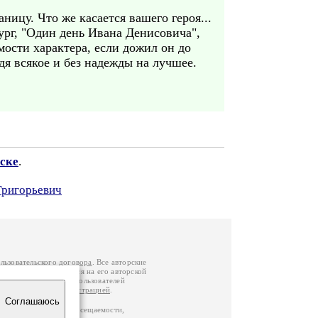
ницу. Что же касается вашего героя...
ург, "Один день Ивана Денисовича",
мости характера, если дожил он до
дя всякое и без надежды на лучшее.
ске
.
Григорьевич
льзовательского договора
. Все авторские
у вы можете обратиться на его авторской
й Федерации
. Данные пользователей
е
и
связаться с администрацией
.
Соглашаюсь
по данным счетчика посещаемости,