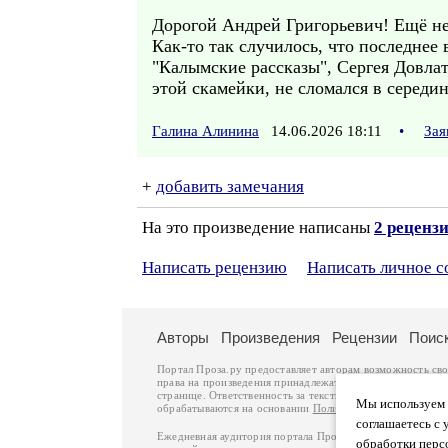
Дорогой Андрей Григорьевич! Ещё не 
Как-то так случилось, что последнее
"Калымские рассказы", Сергея Довлат
этой скамейки, не сломался в середи
Галина Алинина
14.06.2026 18:11
•
Зая
+
добавить замечания
На это произведение написаны
2 реценз
Написать рецензию
Написать личное 
Авторы
Произведения
Рецензии
Поис
Портал Проза.ру предоставляет авторам возможность св
права на произведения принадлежат авторам и охраняют
странице. Ответственность за тексты произведений авто
Мы используем ф
обрабатываются на основании
Политики обработки перс
соглашаетесь с 
Ежедневная аудитория портала Проза.ру – порядка 100 
обработки перс