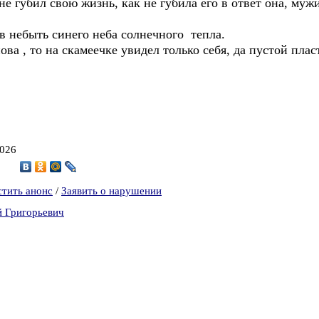
не губил свою жизнь, как не губила его в ответ она, муж
 в небыть синего неба солнечного тепла.
ова , то на скамеечке увидел только себя, да пустой пла
2026
9
стить анонс
/
Заявить о нарушении
й Григорьевич