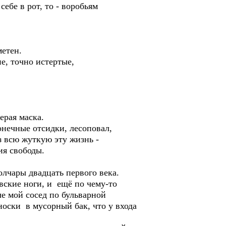
ебе в рот, то - воробьям
метен.
е, точно истертые,
ерая маска.
конечные отсидки, лесоповал,
 всю жуткую эту жизнь -
ия свободы.
олчары двадцать первого века.
овские ноги, и ещё по чему-то
е мой сосед по бульварной
носки в мусорный бак, что у входа