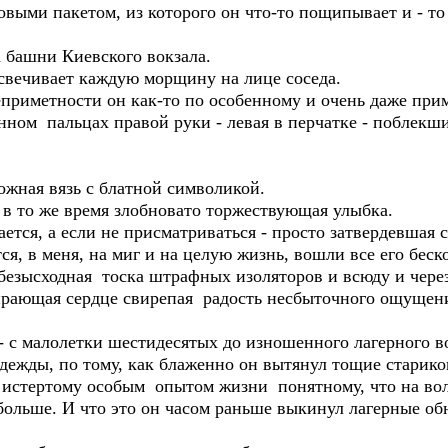
выми пакетом, из которого он что-то пощипывает и - то с
 башни Киевского вокзала.
свечивает каждую морщину на лице соседа.
еприметности он как-то по особенному и очень даже при
нном пальцах правой руки - левая в перчатке - поблекши
ожная вязь с блатной символикой.
 в то же время злобновато торжествующая улыбка.
ется, а если не присматриваться - просто затвердевшая с
ся, в меня, на миг и на целую жизнь, вошли все его бес
езысходная тоска штрафных изоляторов и всюду и через
ирающая сердце свирепая радость несбыточного ощущен
- с малолетки шестидесятых до изношенного лагерного в
 одежды, по тому, как блаженно он вытянул тощие старик
е истертому особым опытом жизни понятному, что на вол
 больше. И что это он часом раньше выкинул лагерные об