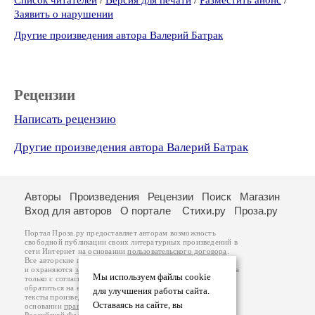
Список читателей
/
Версия для печати
/
Разместить анонс
/
Заявить о нарушении
Другие произведения автора Валерий Батрак
Рецензии
Написать рецензию
Другие произведения автора Валерий Батрак
Авторы
Произведения
Рецензии
Поиск
Магазин
Вход для авторов
О портале
Стихи.ру
Проза.ру
Портал Проза.ру предоставляет авторам возможность
свободной публикации своих литературных произведений в
сети Интернет на основании
пользовательского договора
.
Все авторские права на произведения принадлежат авторам
и охраняются
законом
. Перепечатка произведений возможна
Мы используем файлы cookie
только с согласия его автора, к которому вы можете
обратиться на его авторской странице. Ответственность за
для улучшения работы сайта.
тексты произведений авторы несут самостоятельно на
Оставаясь на сайте, вы
основании
правил публикации
и
законодательства