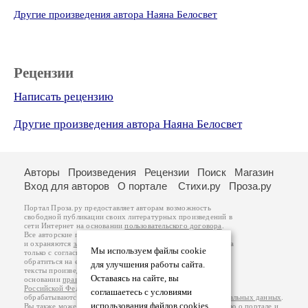
Другие произведения автора Наяна Белосвет
Рецензии
Написать рецензию
Другие произведения автора Наяна Белосвет
Авторы
Произведения
Рецензии
Поиск
Магазин
Вход для авторов
О портале
Стихи.ру
Проза.ру
Портал Проза.ру предоставляет авторам возможность
свободной публикации своих литературных произведений в
сети Интернет на основании
пользовательского договора
.
Все авторские права на произведения принадлежат авторам
и охраняются
законом
. Перепечатка произведений возможна
Мы используем файлы cookie
только с согласия его автора, к которому вы можете
обратиться на его авторской странице. Ответственность за
для улучшения работы сайта.
тексты произведений авторы несут самостоятельно на
Оставаясь на сайте, вы
основании
правил публикации
и
законодательства
Российской Федерации
. Данные пользователей
соглашаетесь с условиями
обрабатываются на основании
Политики обработки персональных данных
.
использования файлов cookies.
Вы также можете посмотреть более подробную
информацию о портале
и