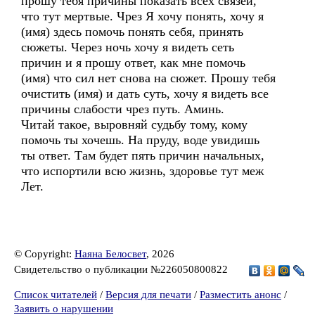
прошу тебя причины показать всех связей,
что тут мертвые. Чрез Я хочу понять, хочу я
(имя) здесь помочь понять себя, принять
сюжеты. Через ночь хочу я видеть сеть
причин и я прошу ответ, как мне помочь
(имя) что сил нет снова на сюжет. Прошу тебя
очистить (имя) и дать суть, хочу я видеть все
причины слабости чрез путь. Аминь.
Читай такое, выровняй судьбу тому, кому
помочь ты хочешь. На пруду, воде увидишь
ты ответ. Там будет пять причин начальных,
что испортили всю жизнь, здоровье тут меж
Лет.
© Copyright:
Наяна Белосвет
, 2026
Свидетельство о публикации №226050800822
Список читателей
/
Версия для печати
/
Разместить анонс
/
Заявить о нарушении