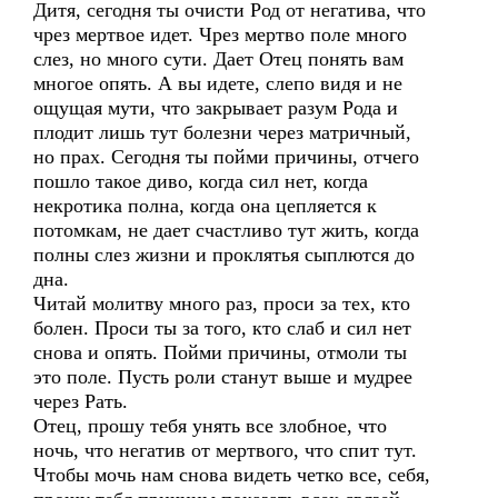
Дитя, сегодня ты очисти Род от негатива, что
чрез мертвое идет. Чрез мертво поле много
слез, но много сути. Дает Отец понять вам
многое опять. А вы идете, слепо видя и не
ощущая мути, что закрывает разум Рода и
плодит лишь тут болезни через матричный,
но прах. Сегодня ты пойми причины, отчего
пошло такое диво, когда сил нет, когда
некротика полна, когда она цепляется к
потомкам, не дает счастливо тут жить, когда
полны слез жизни и проклятья сыплются до
дна.
Читай молитву много раз, проси за тех, кто
болен. Проси ты за того, кто слаб и сил нет
снова и опять. Пойми причины, отмоли ты
это поле. Пусть роли станут выше и мудрее
через Рать.
Отец, прошу тебя унять все злобное, что
ночь, что негатив от мертвого, что спит тут.
Чтобы мочь нам снова видеть четко все, себя,