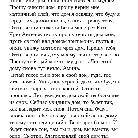
чтобы мой дом вновь стал светлее и мудрей.
Прошу очисти дом, прошу верни мне
матричный елей, что дом я освящу, что буду я
гордиться домом вновь, опять. Прошу тебя,
Отец, верни сюжеты Веры мне чрез Рать.
Чрез Ангелов твоих прошу очисти дом мой,
пусть святой над домом зрит моим, пусть я
опять увижу святости чрез дом. Прошу тебя,
Отец, верни ты дому моему святое торжество.
Прошу тебя дай мне ты мудрость Лет, чтоб
дому снова тут везло. Аминь.
Читай такое ты и зри в свой дом, туда, где
мгла ночей. Увидишь черный дым, что будет в
свитках старых, что с костей. Огни то
прошлых Лет, увидишь дом свой ты большим
из снов. Сейчас увидишь дом, то будет так,
как выглядит меж снов. Потом сны будут
вновь, они тебе покажут, как сейчас по дому
твоему сеть очищений в Вере чрез баланс. И
будет снова сон, там ты и дом, вы вместе, вы
одно. Смотри, благословляй свой дом ты,