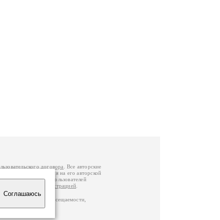
льзовательского договора
. Все авторские
у вы можете обратиться на его авторской
й Федерации
. Данные пользователей
е
и
связаться с администрацией
.
Соглашаюсь
по данным счетчика посещаемости,