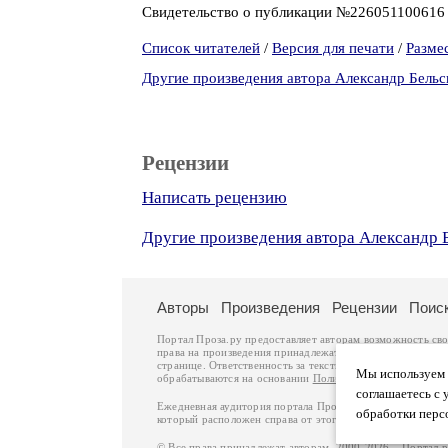
Свидетельство о публикации №22605110061
Список читателей
/
Версия для печати
/
Разме
Другие произведения автора Александр Бельс
Рецензии
Написать рецензию
Другие произведения автора Александр 
Авторы
Произведения
Рецензии
Поис
Портал Проза.ру предоставляет авторам возможность св
права на произведения принадлежат авторам и охраняют
странице. Ответственность за тексты произведений авто
Мы используем ф
обрабатываются на основании
Политики обработки перс
соглашаетесь с 
Ежедневная аудитория портала Проза.ру – порядка 100 
обработки перс
который расположен справа от этого текста. В каждой гр
© Все права принадлежат авторам, 2000-2026. Портал 