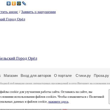
6
стить анонс
/
Заявить о нарушении
кий Город Орёл
Бельский Город Орёл
к
Магазин
Вход для авторов
О портале
Стихи.ру
Проза.ру
ободной публикации своих литературных произведений в сети Интернет на основании
по
ся
законом
. Перепечатка произведений возможна только с согласия его автора, к котором
ры несут самостоятельно на основании
правил публикации
и
законодательства Российско
айлы cookie для улучшения работы сайта. Оставаясь на сайте, вы
ональных данных
. Вы также можете посмотреть более подробную
информацию о портал
условиями использования файлов cookies. Чтобы ознакомиться с Политикой
тысяч посетителей, которые в общей сумме просматривают более полумиллиона страниц 
ональных данных и файлов cookie,
нажмите здесь
.
афе указано по две цифры: количество просмотров и количество посетителей.
работает под эгидой
Российского союза писателей
.
18+