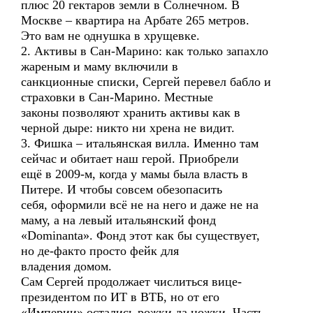
плюс 20 гектаров земли в Солнечном. В
Москве – квартира на Арбате 265 метров.
Это вам не однушка в хрущевке.
2. Активы в Сан-Марино: как только запахло
жареным и маму включили в
санкционные списки, Сергей перевел бабло и
страховки в Сан-Марино. Местные
законы позволяют хранить активы как в
черной дыре: никто ни хрена не видит.
3. Фишка – итальянская вилла. Именно там
сейчас и обитает наш герой. Приобрели
ещё в 2009-м, когда у мамы была власть в
Питере. И чтобы совсем обезопасить
себя, оформили всё не на него и даже не на
маму, а на левый итальянский фонд
«Dominanta». Фонд этот как бы существует,
но де-факто просто фейк для
владения домом.
Сам Сергей продолжает числиться вице-
президентом по ИТ в ВТБ, но от его
«Империи» остались рожки да ножки. Часть