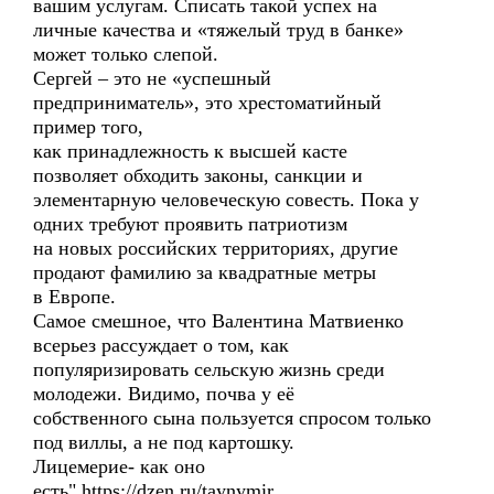
вашим услугам. Списать такой успех на
личные качества и «тяжелый труд в банке»
может только слепой.
Сергей – это не «успешный
предприниматель», это хрестоматийный
пример того,
как принадлежность к высшей касте
позволяет обходить законы, санкции и
элементарную человеческую совесть. Пока у
одних требуют проявить патриотизм
на новых российских территориях, другие
продают фамилию за квадратные метры
в Европе.
Самое смешное, что Валентина Матвиенко
всерьез рассуждает о том, как
популяризировать сельскую жизнь среди
молодежи. Видимо, почва у её
собственного сына пользуется спросом только
под виллы, а не под картошку.
Лицемерие- как оно
есть".https://dzen.ru/taynymir