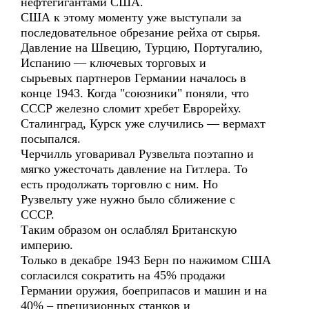
нефтегигантами США.
США к этому моменту уже выступали за
последовательное обрезание рейха от сырья.
Давление на Швецию, Турцию, Португалию,
Испанию — ключевых торговых и
сырьевых партнеров Германии началось в
конце 1943. Когда "союзники" поняли, что
СССР железно сломит хребет Еврорейху.
Сталинград, Курск уже случились — вермахт
посыпался.
Черчилль уговаривал Рузвельта поэтапно и
мягко ужесточать давление на Гитлера. То
есть продолжать торговлю с ним. Но
Рузвельту уже нужно было сближение с
СССР.
Таким образом он ослаблял Британскую
империю.
Только в декабре 1943 Берн по нажимом США
согласился сократить на 45% продажи
Германии оружия, боеприпасов и машин и на
40% – прецизионных станков и