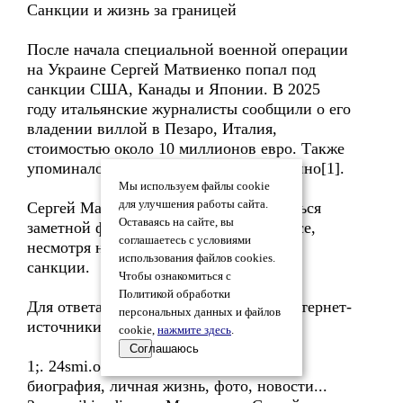
Санкции и жизнь за границей
После начала специальной военной операции
на Украине Сергей Матвиенко попал под
санкции США, Канады и Японии. В 2025
году итальянские журналисты сообщили о его
владении виллой в Пезаро, Италия,
стоимостью около 10 миллионов евро. Также
упоминалось о его активах в Сан-Марино[1].
Мы используем файлы cookie
для улучшения работы сайта.
Сергей Матвиенко продолжает оставаться
Оставаясь на сайте, вы
заметной фигурой в российском бизнесе,
соглашаетесь с условиями
несмотря на сложные обстоятельства и
использования файлов cookies.
санкции.
Чтобы ознакомиться с
Политикой обработки
Для ответа использовал актуальные интернет-
персональных данных и файлов
источники:
cookie,
нажмите здесь
.
Соглашаюсь
1;. 24smi.org: Сергей Матвиенко —
биография, личная жизнь, фото, новости...