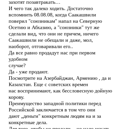
захотят позавтракать…
И чего так далеко ходить. Достаточно
вспомнить 08.08.08, когда Саакашвили
поверил "союзникам" напал на Северную
Осетию и Абхазию, а "союзники" тут же
сделали вид, что они не причем, ничего
Саакашвили не обещали и даже, мол,
наоборот, отговаривали его..
Да все равно продадут нас при первом
удобном
случае?
Да - уже продают.
Посмотрите на Азербайджан, Армению , да и
Казахстан. Еще с советских времен
нас воспринимают, как бессловесную дойную
корову.
Преимущество западной политики перед
Российской заключается в том что они
дают „деньги" конкретным людям на и за
конкретные дела.
Для того, чтобы не предали, - не надо искать