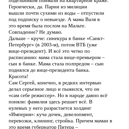
подельником поймали на квартирной краже.
Героически, да. Парни из милиции
вышли почти сухими из воды – отпустили
под подписку о невыезде. А мама Валя в
это время была послом на Мальте.
Совпадение? Не думаю.
Дальше – круче: синекура в банке «Санкт-
Петербург» (в 2003-м), потом ВТБ (уже
вице-президент). И всё это четко по
расписанию: мама стала вице-премьером –
сын в банке. Мама стала полпредом – сын
поднялся до вице-президента банка.
Красота!
Сам Сергей, конечно, в редких интервью
делал серьезное лицо и пыжился, что он
«сам себе режиссер». Но в народе давно всё
поняли: фамилия здесь решает всё. В
нулевых у него разрастается холдинг
«Империя»: куча дочек, девелопмент,
перевозки, клининг, стройка. Причем маман в
это время губернатор Питера –