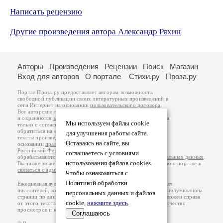
Написать рецензию
Другие произведения автора Александр Ряхин
Авторы
Произведения
Рецензии
Поиск
Магазин
Вход для авторов
О портале
Стихи.ру
Проза.ру
Портал Проза.ру предоставляет авторам возможность
свободной публикации своих литературных произведений в
сети Интернет на основании
пользовательского договора
.
Все авторские права на произведения принадлежат авторам
и охраняются
законом
. Перепечатка произведений возможна
Мы используем файлы cookie
только с согласия его автора, к которому вы можете
обратиться на его авторской странице. Ответственность за
для улучшения работы сайта.
тексты произведений авторы несут самостоятельно на
Оставаясь на сайте, вы
основании
правил публикации
и
законодательства
Российской Федерации
. Данные пользователей
соглашаетесь с условиями
обрабатываются на основании
Политики обработки персональных данных
.
использования файлов cookies.
Вы также можете посмотреть более подробную
информацию о портале
и
связаться с администрацией
.
Чтобы ознакомиться с
Политикой обработки
Ежедневная аудитория портала Проза.ру – порядка 100 тысяч
посетителей, которые в общей сумме просматривают более полумиллиона
персональных данных и файлов
страниц по данным счетчика посещаемости, который расположен справа
cookie,
нажмите здесь
.
от этого текста. В каждой графе указано по две цифры: количество
просмотров и количество посетителей.
Соглашаюсь