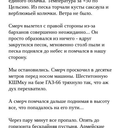
единого облачка. Температура за +50 по
Цельсию. Из песка торчали кусты саксаула и
верблюжьей колючки. Ветра не было.
Смерч вылетел с правой стороны из-за
барханов совершенно неожиданно... Он
просто образовался из ничего - вдруг
закрутился песок, мгновенно столб пыли и
песка поднялся до небес и помчался в нашу
сторону.
Мы остановились. Смерч проскочил в десятке
метров перед носом машины. Шеститонную
КШМку на базе ГАЗ-66 тряхнуло так, что аж
дух перехватило.
А смерч помчался дальше поднимая в высоту
все, что попадалось на его пути...
Через пару минут все пропало. Опять до
горизонта бескрайняя пустыня. Армейские