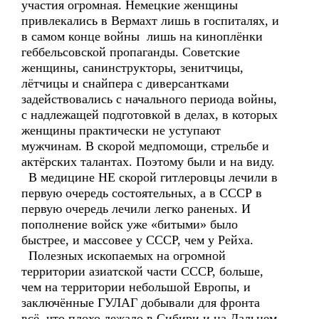
участия огромная. Немецкие женщины
привлекались в Вермахт лишь в госпиталях, и
в самом конце войны лишь на киноплёнки
геббельсовской пропаганды. Советские
женщины, санинструкторы, зенитчицы,
лётчицы и снайпера с диверсантками
задействовались с начального периода войны,
с надлежащей подготовкой в делах, в которых
женщины практически не уступают
мужчинам. В скорой медпомощи, стрельбе и
актёрских талантах. Поэтому были и на виду.
В медицине НЕ скорой гитлеровцы лечили в
первую очередь состоятельных, а в СССР в
первую очередь лечили легко раненых. И
пополнение войск уже «битыми» было
быстрее, и массовее у СССР, чем у Рейха.
Полезных ископаемых на огромной
территории азиатской части СССР, больше,
чем на территории небольшой Европы, и
заключённые ГУЛАГ добывали для фронта
всё, что плохо лежало в Сибири и на Дальнем