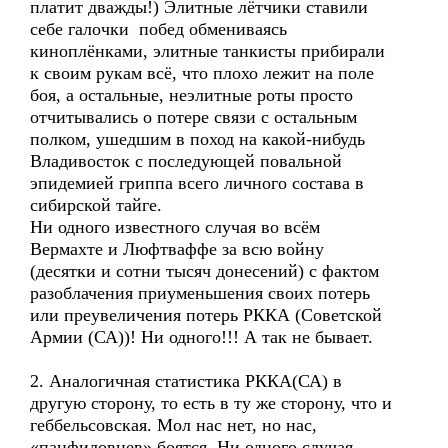
платит дважды!) Элитные лётчики ставили
себе галочки побед обмениваясь
киноплёнками, элитные танкисты прибирали
к своим рукам всё, что плохо лежит на поле
боя, а остальные, неэлитные роты просто
отчитывались о потере связи с остальным
полком, ушедшим в поход на какой-нибудь
Владивосток с последующей повальной
эпидемией гриппа всего личного состава в
сибирской тайге.
Ни одного известного случая во всём
Вермахте и Люфтваффе за всю войну
(десятки и сотни тысяч донесений) с фактом
разоблачения приуменьшения своих потерь
или преувеличения потерь РККА (Советской
Армии (СА))! Ни одного!!! А так не бывает.
2. Аналогичная статистика РККА(СА) в
другую сторону, то есть в ту же сторону, что и
геббельсовская. Мол нас нет, но нас,
«панфиловцев» боятся. Ни одного случая