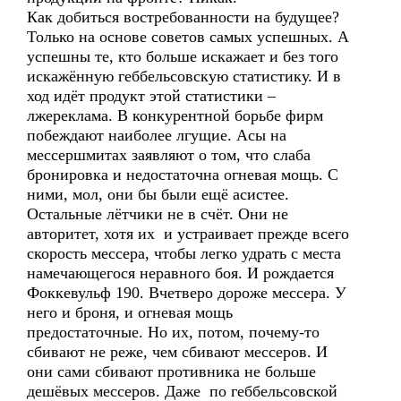
Как добиться востребованности на будущее?
Только на основе советов самых успешных. А
успешны те, кто больше искажает и без того
искажённую геббельсовскую статистику. И в
ход идёт продукт этой статистики –
лжереклама. В конкурентной борьбе фирм
побеждают наиболее лгущие. Асы на
мессершмитах заявляют о том, что слаба
бронировка и недостаточна огневая мощь. С
ними, мол, они бы были ещё асистее.
Остальные лётчики не в счёт. Они не
авторитет, хотя их и устраивает прежде всего
скорость мессера, чтобы легко удрать с места
намечающегося неравного боя. И рождается
Фоккевульф 190. Вчетверо дороже мессера. У
него и броня, и огневая мощь
предостаточные. Но их, потом, почему-то
сбивают не реже, чем сбивают мессеров. И
они сами сбивают противника не больше
дешёвых мессеров. Даже по геббельсовской