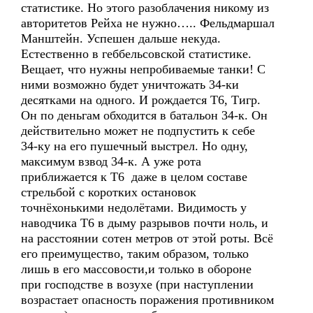
статистике. Но этого разоблачения никому из
авторитетов Рейха не нужно….. Фельдмаршал
Манштейн. Успешен дальше некуда.
Естественно в геббельсовской статистике.
Вещает, что нужны непробиваемые танки! С
ними возможно будет уничтожать 34-ки
десятками на одного. И рождается Т6, Тигр.
Он по деньгам обходится в батальон 34-к. Он
действительно может не подпустить к себе
34-ку на его пушечный выстрел. Но одну,
максимум взвод 34-к. А уже рота
приближается к Т6 даже в целом составе
стрельбой с коротких остановок
точнёхонькими недолётами. Видимость у
наводчика Т6 в дыму разрывов почти ноль, и
на расстоянии сотен метров от этой роты. Всё
его преимущество, таким образом, только
лишь в его массовости,и только в обороне
при господстве в возухе (при наступлении
возрастает опасность поражения противником