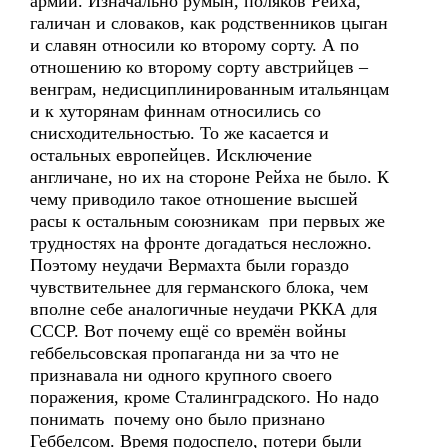
армии. Изначально румын, поляков Рейха,
галичан и словаков, как родственников цыган
и славян относили ко второму сорту. А по
отношению ко второму сорту австрийцев –
венграм, недисциплинированным итальянцам
и к хуторянам финнам относились со
снисходительностью. То же касается и
остальных европейцев. Исключение
англичане, но их на стороне Рейха не было. К
чему приводило такое отношение высшей
расы к остальным союзникам при первых же
трудностях на фронте догадаться несложно.
Поэтому неудачи Вермахта были гораздо
чувствительнее для германского блока, чем
вполне себе аналогичные неудачи РККА для
СССР. Вот почему ещё со времён войны
геббельсовская пропаганда ни за что не
признавала ни одного крупного своего
поражения, кроме Сталинградского. Но надо
понимать почему оно было признано
Геббелсом. Время подоспело, потери были