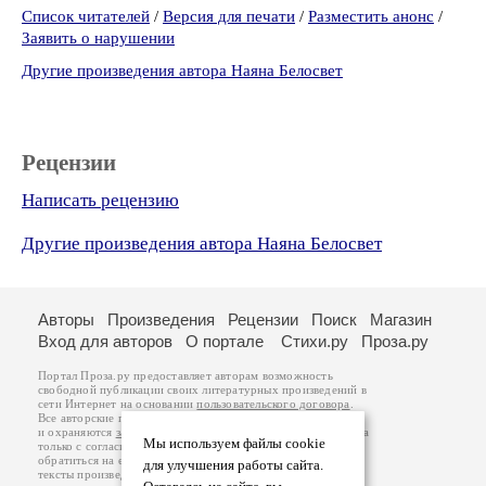
Список читателей
/
Версия для печати
/
Разместить анонс
/
Заявить о нарушении
Другие произведения автора Наяна Белосвет
Рецензии
Написать рецензию
Другие произведения автора Наяна Белосвет
Авторы
Произведения
Рецензии
Поиск
Магазин
Вход для авторов
О портале
Стихи.ру
Проза.ру
Портал Проза.ру предоставляет авторам возможность
свободной публикации своих литературных произведений в
сети Интернет на основании
пользовательского договора
.
Все авторские права на произведения принадлежат авторам
и охраняются
законом
. Перепечатка произведений возможна
Мы используем файлы cookie
только с согласия его автора, к которому вы можете
обратиться на его авторской странице. Ответственность за
для улучшения работы сайта.
тексты произведений авторы несут самостоятельно на