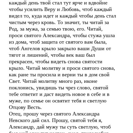
каждый день твой стал тут ярче и вдвойне
чтобы усилить Веру и Любовь, чтоб каждый
видел то, куда идет и каждый чтобы день стал
чистым через кровь. То значит, ты читай за
Род, за мужа, за семью твою, его. Читай,
проси святого Александра, чтобы стужа ушла
из дома, чтоб защита от святого вам была,
чтоб Ангелов крыло закрыло ваши Души от
тягот и лишений, чтобы век ваш был
прекрасен, чтобы видеть снова святости
крыло. Читай молитву и проси святого снова,
как ране ты просила и верни ты в дом свой
Свет. Читай молитву много раз, иконе
поклонись, увидишь ты чрез слово, святой
тебе ответит и даст видеть новое в себе и в
муже, по семье он освятит тебя и светлую
Отцову Весть.
Отец, прошу через святого Александра
Невского дай сил. Прошу, святой тебя я,
Александр, дай мужу ты суть светлую, чтоб