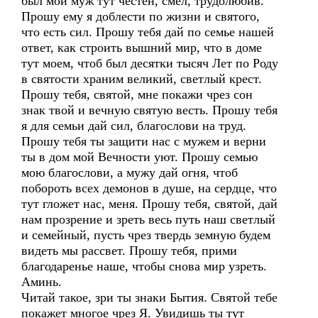
был мой муж тут честен, смел, трудолюбив.
Прошу ему я доблести по жизни и святого,
что есть сил. Прошу тебя дай по семье нашей
ответ, как строить вышний мир, что в доме
тут моем, чтоб был десятки тысяч Лет по Роду
в святости храним великий, светлый крест.
Прошу тебя, святой, мне покажи чрез сон
знак твой и вечную святую весть. Прошу тебя
я для семьи дай сил, благослови на труд.
Прошу тебя ты защити нас с мужем и верни
ты в дом мой Вечности уют. Прошу семью
мою благослови, а мужу дай огня, чтоб
побороть всех демонов в душе, на сердце, что
тут гложет нас, меня. Прошу тебя, святой, дай
нам прозрение и зреть весь путь наш светлый
и семейный, пусть чрез твердь земную будем
видеть мы рассвет. Прошу тебя, прими
благодаренье наше, чтобы снова мир узреть.
Аминь.
Читай такое, зри ты знаки Бытия. Святой тебе
покажет многое чрез Я. Увидишь ты тут