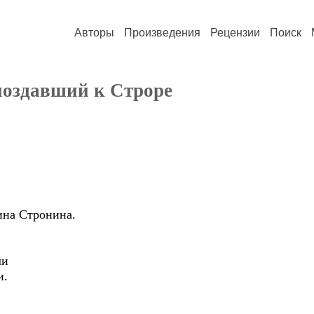
Авторы
Произведения
Рецензии
Поиск
поздавший к Строре
.
ина Стронина.
ли
и.