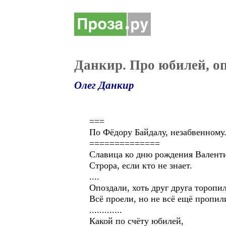
Данкир. Про юбилей, о
Олег Данкир
===
По Фёдору Байдалу, незабвенному
==============
Славица ко дню рождения Валент
Строра, если кто не знает.
....
Опоздали, хоть друг друга торопи
Всё проели, но не всё ещё пропил
.............
Какой по счёту юбилей,