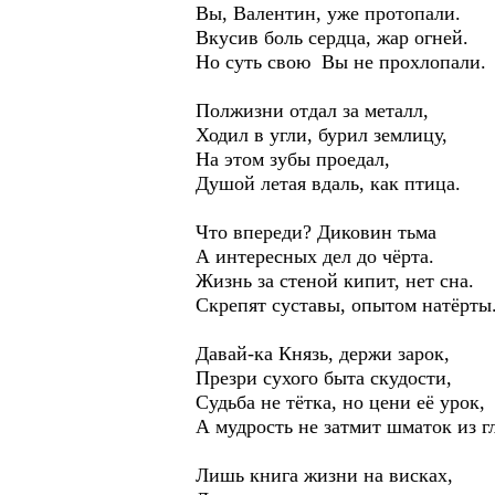
Вы, Валентин, уже протопали.
Вкусив боль сердца, жар огней.
Но суть свою Вы не прохлопали.
Полжизни отдал за металл,
Ходил в угли, бурил землицу,
На этом зубы проедал,
Душой летая вдаль, как птица.
Что впереди? Диковин тьма
А интересных дел до чёрта.
Жизнь за стеной кипит, нет сна.
Скрепят суставы, опытом натёрты
Давай-ка Князь, держи зарок,
Презри сухого быта скудости,
Судьба не тётка, но цени её урок,
А мудрость не затмит шматок из г
Лишь книга жизни на висках,