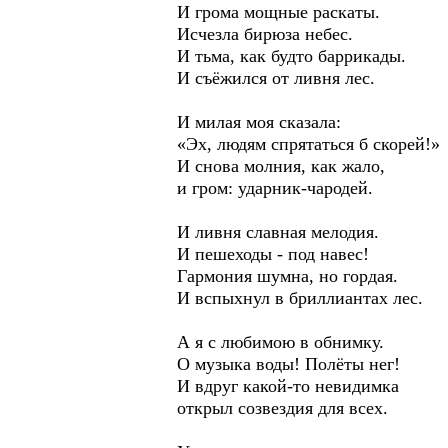
И грома мощные раскаты.
Исчезла бирюза небес.
И тьма, как будто баррикады.
И съёжился от ливня лес.
И милая моя сказала:
«Эх, людям спрятаться б скорей!»
И снова молния, как жало,
и гром: ударник-чародей.
И ливня славная мелодия.
И пешеходы - под навес!
Гармония шумна, но гордая.
И вспыхнул в бриллиантах лес.
А я с любимою в обнимку.
О музыка воды! Полёты нег!
И вдруг какой-то невидимка
открыл созвездия для всех.