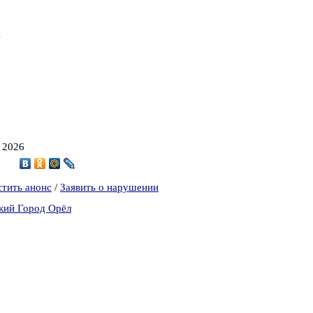
.
, 2026
4
стить анонс
/
Заявить о нарушении
кий Город Орёл