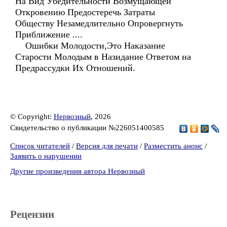
На Вид Убедительности Возмущающей
Откровению Предостеречь Затраты
Обществу Незамедлительно Опровергнуть
Приближение ....
Ошибки Молодости,Это Наказание
Старости Молодым в Назидание Ответом на
Предрассудки Их Отношений.
© Copyright:
Нервозный
, 2026
Свидетельство о публикации №226051400585
Список читателей
/
Версия для печати
/
Разместить анонс
/
Заявить о нарушении
Другие произведения автора Нервозный
Рецензии