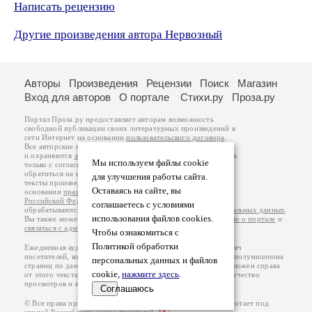
Написать рецензию
Другие произведения автора Нервозный
Авторы
Произведения
Рецензии
Поиск
Магазин
Вход для авторов
О портале
Стихи.ру
Проза.ру
Портал Проза.ру предоставляет авторам возможность
свободной публикации своих литературных произведений в
сети Интернет на основании
пользовательского договора
.
Все авторские права на произведения принадлежат авторам
и охраняются
законом
. Перепечатка произведений возможна
Мы используем файлы cookie
только с согласия его автора, к которому вы можете
обратиться на его авторской странице. Ответственность за
для улучшения работы сайта.
тексты произведений авторы несут самостоятельно на
Оставаясь на сайте, вы
основании
правил публикации
и
законодательства
Российской Федерации
. Данные пользователей
соглашаетесь с условиями
обрабатываются на основании
Политики обработки персональных данных
.
использования файлов cookies.
Вы также можете посмотреть более подробную
информацию о портале
и
связаться с администрацией
.
Чтобы ознакомиться с
Политикой обработки
Ежедневная аудитория портала Проза.ру – порядка 100 тысяч
посетителей, которые в общей сумме просматривают более полумиллиона
персональных данных и файлов
страниц по данным счетчика посещаемости, который расположен справа
cookie,
нажмите здесь
.
от этого текста. В каждой графе указано по две цифры: количество
просмотров и количество посетителей.
Соглашаюсь
© Все права принадлежат авторам, 2000-2026. Портал работает под