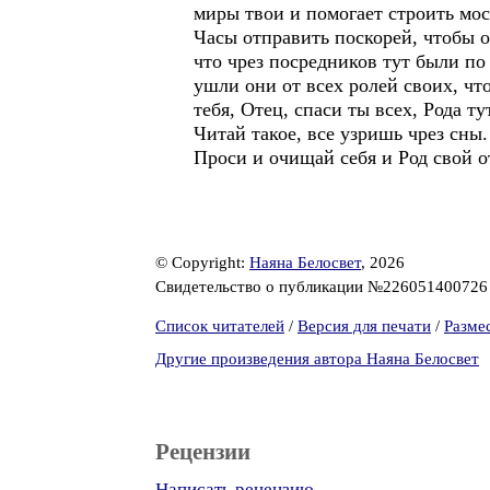
миры твои и помогает строить мо
Часы отправить поскорей, чтобы от
что чрез посредников тут были по
ушли они от всех ролей своих, чт
тебя, Отец, спаси ты всех, Рода т
Читай такое, все узришь чрез сны.
Проси и очищай себя и Род свой от
© Copyright:
Наяна Белосвет
, 2026
Свидетельство о публикации №22605140072
Список читателей
/
Версия для печати
/
Разме
Другие произведения автора Наяна Белосвет
Рецензии
Написать рецензию