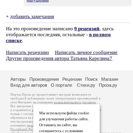
нарушении
+
добавить замечания
На это произведение написано
9 рецензий
, здесь
отображается последняя, остальные -
в полном
списке
.
Написать рецензию
Написать личное сообщение
Другие произведения автора Татьяна Карелина7
Авторы
Произведения
Рецензии
Поиск
Магазин
Вход для авторов
О портале
Стихи.ру
Проза.ру
Портал Проза.ру предоставляет авторам возможность
свободной публикации своих литературных произведений в
сети Интернет на основании
пользовательского договора
.
Все авторские права на произведения принадлежат авторам
и охраняются
законом
. Перепечатка произведений возможна
Мы используем файлы cookie
только с согласия его автора, к которому вы можете
обратиться на его авторской странице. Ответственность за
для улучшения работы сайта.
тексты произведений авторы несут самостоятельно на
Оставаясь на сайте, вы
основании
правил публикации
и
законодательства
Российской Федерации
. Данные пользователей
соглашаетесь с условиями