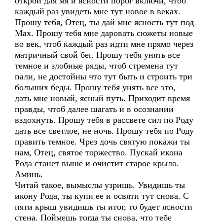
открой для мя и ясности порог включи, чтоб
каждый раз увидеть мне тут новое в веках.
Прошу тебя, Отец, ты дай мне ясность тут под
Мах. Прошу тебя мне даровать сюжеты новые
во век, чтоб каждый раз идти мне прямо через
матричный свой бег. Прошу тебя унять все
темное и злобные ряды, чтоб стремена тут
пали, не достойны что тут быть и строить три
больших беды. Прошу тебя унять все это,
дать мне новый, ясный путь. Приходит время
правды, чтоб далее шагать и в осознании
вздохнуть. Прошу тебя в рассвете сил по Роду
дать все светлое, не ночь. Прошу тебя по Роду
править темное. Чрез дочь святую покажи ты
нам, Отец, святое торжество. Пускай икона
Рода станет выше и очистит старое крыло.
Аминь.
Читай такое, вымыслы узришь. Увидишь ты
икону Рода, ты купи ее и освяти тут снова. С
пяти крыш увидишь ты итог, то будет ясности
стена. Поймешь тогда ты снова, что тебе