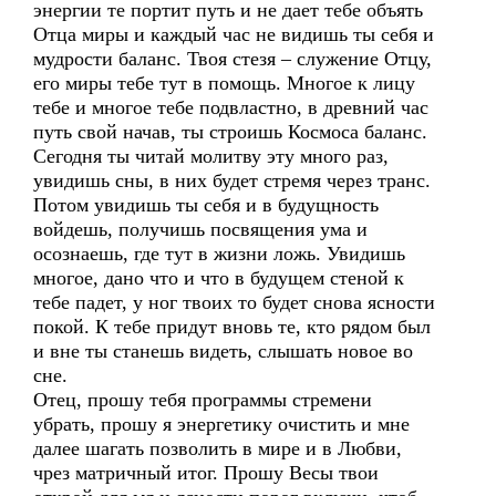
энергии те портит путь и не дает тебе объять
Отца миры и каждый час не видишь ты себя и
мудрости баланс. Твоя стезя – служение Отцу,
его миры тебе тут в помощь. Многое к лицу
тебе и многое тебе подвластно, в древний час
путь свой начав, ты строишь Космоса баланс.
Сегодня ты читай молитву эту много раз,
увидишь сны, в них будет стремя через транс.
Потом увидишь ты себя и в будущность
войдешь, получишь посвящения ума и
осознаешь, где тут в жизни ложь. Увидишь
многое, дано что и что в будущем стеной к
тебе падет, у ног твоих то будет снова ясности
покой. К тебе придут вновь те, кто рядом был
и вне ты станешь видеть, слышать новое во
сне.
Отец, прошу тебя программы стремени
убрать, прошу я энергетику очистить и мне
далее шагать позволить в мире и в Любви,
чрез матричный итог. Прошу Весы твои