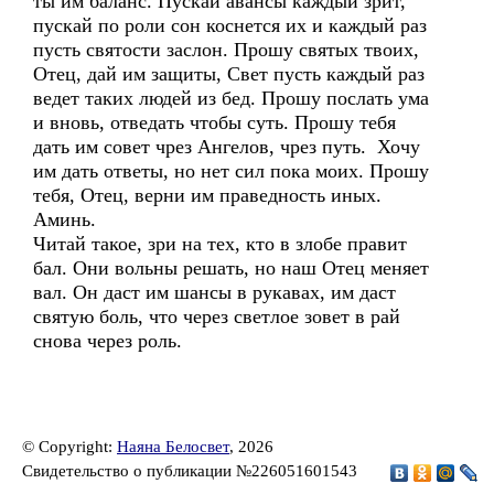
ты им баланс. Пускай авансы каждый зрит,
пускай по роли сон коснется их и каждый раз
пусть святости заслон. Прошу святых твоих,
Отец, дай им защиты, Свет пусть каждый раз
ведет таких людей из бед. Прошу послать ума
и вновь, отведать чтобы суть. Прошу тебя
дать им совет чрез Ангелов, чрез путь. Хочу
им дать ответы, но нет сил пока моих. Прошу
тебя, Отец, верни им праведность иных.
Аминь.
Читай такое, зри на тех, кто в злобе правит
бал. Они вольны решать, но наш Отец меняет
вал. Он даст им шансы в рукавах, им даст
святую боль, что через светлое зовет в рай
снова через роль.
© Copyright:
Наяна Белосвет
, 2026
Свидетельство о публикации №226051601543