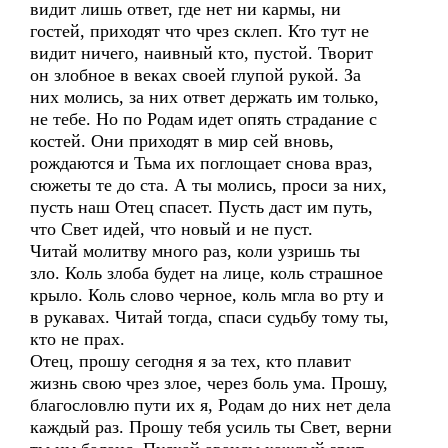
видит лишь ответ, где нет ни кармы, ни
гостей, приходят что чрез склеп. Кто тут не
видит ничего, наивный кто, пустой. Творит
он злобное в веках своей глупой рукой. За
них молись, за них ответ держать им только,
не тебе. Но по Родам идет опять страдание с
костей. Они приходят в мир сей вновь,
рождаются и Тьма их поглощает снова враз,
сюжеты те до ста. А ты молись, проси за них,
пусть наш Отец спасет. Пусть даст им путь,
что Свет идей, что новый и не пуст.
Читай молитву много раз, коли узришь ты
зло. Коль злоба будет на лице, коль страшное
крыло. Коль слово черное, коль мгла во рту и
в рукавах. Читай тогда, спаси судьбу тому ты,
кто не прах.
Отец, прошу сегодня я за тех, кто плавит
жизнь свою чрез злое, через боль ума. Прошу,
благословлю пути их я, Родам до них нет дела
каждый раз. Прошу тебя усиль ты Свет, верни