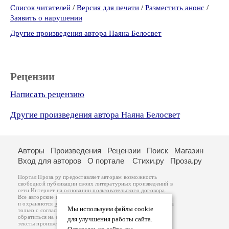
Список читателей
/
Версия для печати
/
Разместить анонс
/
Заявить о нарушении
Другие произведения автора Наяна Белосвет
Рецензии
Написать рецензию
Другие произведения автора Наяна Белосвет
Авторы
Произведения
Рецензии
Поиск
Магазин
Вход для авторов
О портале
Стихи.ру
Проза.ру
Портал Проза.ру предоставляет авторам возможность
свободной публикации своих литературных произведений в
сети Интернет на основании
пользовательского договора
.
Все авторские права на произведения принадлежат авторам
и охраняются
законом
. Перепечатка произведений возможна
Мы используем файлы cookie
только с согласия его автора, к которому вы можете
обратиться на его авторской странице. Ответственность за
для улучшения работы сайта.
тексты произведений авторы несут самостоятельно на