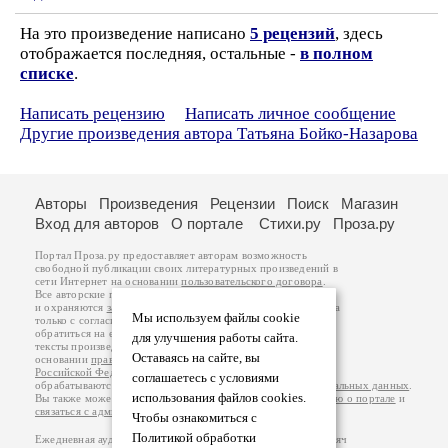
На это произведение написано
5 рецензий
, здесь
отображается последняя, остальные -
в полном
списке
.
Написать рецензию
Написать личное сообщение
Другие произведения автора Татьяна Бойко-Назарова
Авторы
Произведения
Рецензии
Поиск
Магазин
Вход для авторов
О портале
Стихи.ру
Проза.ру
Портал Проза.ру предоставляет авторам возможность
свободной публикации своих литературных произведений в
сети Интернет на основании
пользовательского договора
.
Все авторские права на произведения принадлежат авторам
и охраняются
законом
. Перепечатка произведений возможна
Мы используем файлы cookie
только с согласия его автора, к которому вы можете
обратиться на его авторской странице. Ответственность за
для улучшения работы сайта.
тексты произведений авторы несут самостоятельно на
Оставаясь на сайте, вы
основании
правил публикации
и
законодательства
Российской Федерации
. Данные пользователей
соглашаетесь с условиями
обрабатываются на основании
Политики обработки персональных данных
.
использования файлов cookies.
Вы также можете посмотреть более подробную
информацию о портале
и
связаться с администрацией
.
Чтобы ознакомиться с
Политикой обработки
Ежедневная аудитория портала Проза.ру – порядка 100 тысяч