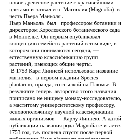
новое древесное растение с красивейшими
цветами и назвал его Магнолия (Magnolia) в
честь Пьера Маньоля .
Пьер Маньоль был профессором ботаники и
директором Королевского ботанического сада
в Монпелье. Он первым опубликовал
концепцию семейств растений в том виде, в
котором они понимаются сегодня, —
естественную классификацию групп
растений, имеющих общие черты.
В 1753 Карл Линнеей использовал название
магнолия в первом издании Species
plantarum, правда, со ссылкой на Плюмье. В
результате теперь авторство этого названия
приписано не нищему монаху-исследователю,
а маститому университетскому профессору,
основоположнику научной классификации
живых организмов — Карлу Линнею. А датой
публикации названия рода Magnolia считается
1753 год, т.е. полвека спустя после первой