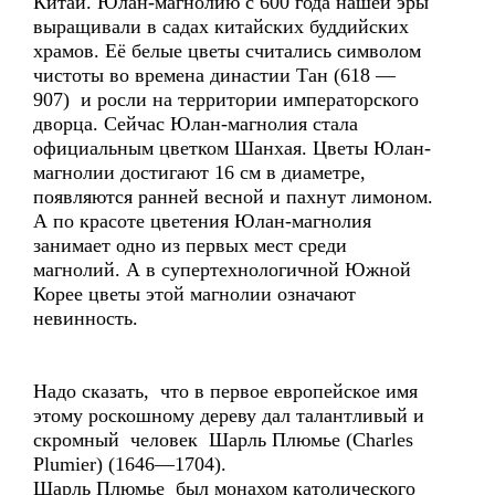
Китай. Юлан-магнолию с 600 года нашей эры
выращивали в садах китайских буддийских
храмов. Её белые цветы считались символом
чистоты во времена династии Тан (618 —
907) и росли на территории императорского
дворца. Сейчас Юлан-магнолия стала
официальным цветком Шанхая. Цветы Юлан-
магнолии достигают 16 см в диаметре,
появляются ранней весной и пахнут лимоном.
А по красоте цветения Юлан-магнолия
занимает одно из первых мест среди
магнолий. А в супертехнологичной Южной
Корее цветы этой магнолии означают
невинность.
Надо сказать, что в первое европейское имя
этому роскошному дереву дал талантливый и
скромный человек Шарль Плюмье (Charles
Plumier) (1646—1704).
Шарль Плюмье был монахом католического