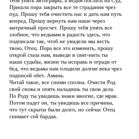
тебя унять автографы, а ведьм послать на Суд.
Пришла пора закрыть все те страдания чрез
пуд. Прошу тебя очистить нас и дать нам путь
вперед. Прошу вернуть нам наше через
матричный просчет. Прошу тебя унять все
злобное, что ведьмам в радость здесь, что
подписали так, чтоб не увидели мы весть
твою, Отец. Пора все это изменить, прошу
открой глаза нам, выведи в свят-нить ты
наши судьбы, жизни ты исправь и огради от
бед, что ведьмы нам плодили долгие века чрез
подписей обет. Аминь.
Читай такое, все сними сполна. Очисти Род
свой снова и опять наладишь ты свои дела.
По Роду ты увидишь знаки многие, где мрак.
Потом падет он, ты увидишь все причины,
что тут скрыты были долго, но сейчас Отец
снимает сей бардак.