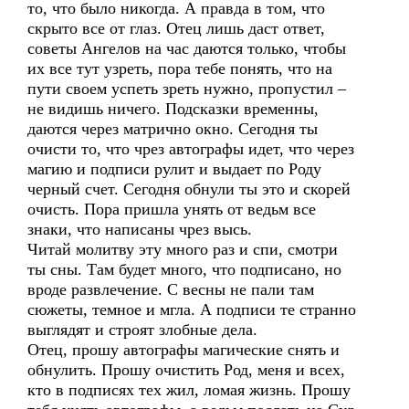
то, что было никогда. А правда в том, что
скрыто все от глаз. Отец лишь даст ответ,
советы Ангелов на час даются только, чтобы
их все тут узреть, пора тебе понять, что на
пути своем успеть зреть нужно, пропустил –
не видишь ничего. Подсказки временны,
даются через матрично окно. Сегодня ты
очисти то, что чрез автографы идет, что через
магию и подписи рулит и выдает по Роду
черный счет. Сегодня обнули ты это и скорей
очисть. Пора пришла унять от ведьм все
знаки, что написаны чрез высь.
Читай молитву эту много раз и спи, смотри
ты сны. Там будет много, что подписано, но
вроде развлечение. С весны не пали там
сюжеты, темное и мгла. А подписи те странно
выглядят и строят злобные дела.
Отец, прошу автографы магические снять и
обнулить. Прошу очистить Род, меня и всех,
кто в подписях тех жил, ломая жизнь. Прошу