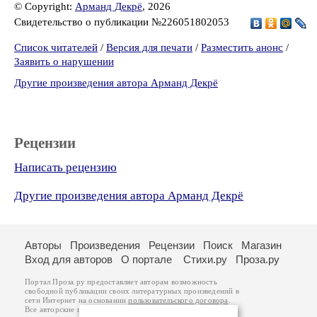
© Copyright:
Арманд Декрё
, 2026
Свидетельство о публикации №226051802053
Список читателей
/
Версия для печати
/
Разместить анонс
/
Заявить о нарушении
Другие произведения автора Арманд Декрё
Рецензии
Написать рецензию
Другие произведения автора Арманд Декрё
Авторы
Произведения
Рецензии
Поиск
Магазин
Вход для авторов
О портале
Стихи.ру
Проза.ру
Портал Проза.ру предоставляет авторам возможность
свободной публикации своих литературных произведений в
сети Интернет на основании
пользовательского договора
.
Все авторские права на произведения принадлежат авторам