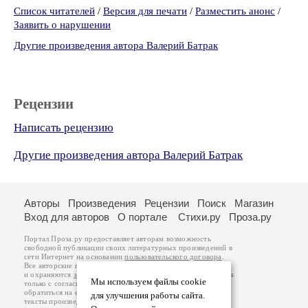
Список читателей
/
Версия для печати
/
Разместить анонс
/
Заявить о нарушении
Другие произведения автора Валерий Батрак
Рецензии
Написать рецензию
Другие произведения автора Валерий Батрак
Авторы
Произведения
Рецензии
Поиск
Магазин
Вход для авторов
О портале
Стихи.ру
Проза.ру
Портал Проза.ру предоставляет авторам возможность
свободной публикации своих литературных произведений в
сети Интернет на основании
пользовательского договора
.
Все авторские права на произведения принадлежат авторам
и охраняются
законом
. Перепечатка произведений возможна
Мы используем файлы cookie
только с согласия его автора, к которому вы можете
обратиться на его авторской странице. Ответственность за
для улучшения работы сайта.
тексты произведений авторы несут самостоятельно на