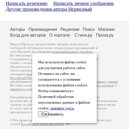
Написать рецензию
Написать личное сообщение
Другие произведения автора Нервозный
Авторы
Произведения
Рецензии
Поиск
Магазин
Вход для авторов
О портале
Стихи.ру
Проза.ру
Портал Проза.ру предоставляет авторам возможность
свободной публикации своих литературных произведений в
сети Интернет на основании
пользовательского договора
.
Все авторские права на произведения принадлежат авторам
и охраняются
законом
. Перепечатка произведений возможна
Мы используем файлы cookie
только с согласия его автора, к которому вы можете
обратиться на его авторской странице. Ответственность за
для улучшения работы сайта.
тексты произведений авторы несут самостоятельно на
Оставаясь на сайте, вы
основании
правил публикации
и
законодательства
Российской Федерации
. Данные пользователей
соглашаетесь с условиями
обрабатываются на основании
Политики обработки персональных данных
.
использования файлов cookies.
Вы также можете посмотреть более подробную
информацию о портале
и
связаться с администрацией
.
Чтобы ознакомиться с
Политикой обработки
Ежедневная аудитория портала Проза.ру – порядка 100 тысяч
посетителей, которые в общей сумме просматривают более полумиллиона
персональных данных и файлов
страниц по данным счетчика посещаемости, который расположен справа
cookie,
нажмите здесь
.
от этого текста. В каждой графе указано по две цифры: количество
просмотров и количество посетителей.
Соглашаюсь
© Все права принадлежат авторам, 2000-2026. Портал работает под
эгидой
Российского союза писателей
.
18+