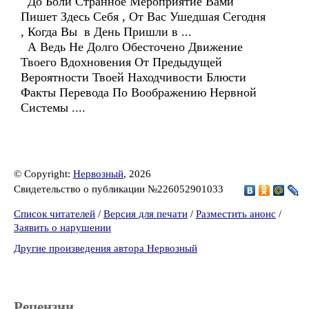
До Боли Странное Мероприятие Вами
Пишет Здесь Себя , От Вас Ушедшая Сегодня
, Когда Вы в День Пришли в ...
А Ведь Не Долго Обесточено Движение
Твоего Вдохновения От Предыдущей
Вероятности Твоей Находчивости Блюсти
Факты Перевода По Воображению Нервной
Системы ....
© Copyright:
Нервозный
, 2026
Свидетельство о публикации №226052901033
Список читателей
/
Версия для печати
/
Разместить анонс
/
Заявить о нарушении
Другие произведения автора Нервозный
Рецензии