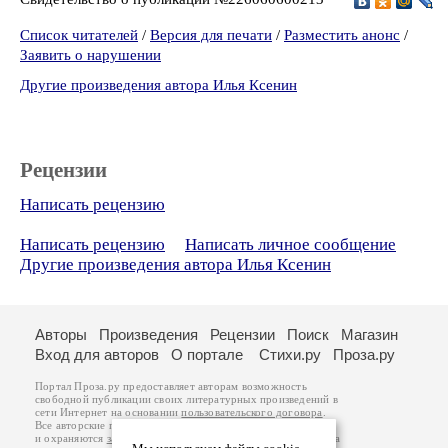
Список читателей
/
Версия для печати
/
Разместить анонс
/
Заявить о нарушении
Другие произведения автора Илья Ксенин
Рецензии
Написать рецензию
Написать рецензию
Написать личное сообщение
Другие произведения автора Илья Ксенин
Авторы
Произведения
Рецензии
Поиск
Магазин
Вход для авторов
О портале
Стихи.ру
Проза.ру
Портал Проза.ру предоставляет авторам возможность
свободной публикации своих литературных произведений в
сети Интернет на основании
пользовательского договора
.
Все авторские права на произведения принадлежат авторам
и охраняются
законом
. Перепечатка произведений возможна