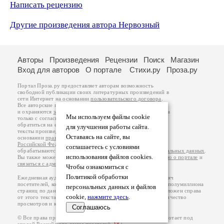
Написать рецензию
Другие произведения автора Нервозный
Авторы
Произведения
Рецензии
Поиск
Магазин
Вход для авторов
О портале
Стихи.ру
Проза.ру
Портал Проза.ру предоставляет авторам возможность
свободной публикации своих литературных произведений в
сети Интернет на основании
пользовательского договора
.
Все авторские права на произведения принадлежат авторам
и охраняются
законом
. Перепечатка произведений возможна
Мы используем файлы cookie
только с согласия его автора, к которому вы можете
обратиться на его авторской странице. Ответственность за
для улучшения работы сайта.
тексты произведений авторы несут самостоятельно на
Оставаясь на сайте, вы
основании
правил публикации
и
законодательства
Российской Федерации
. Данные пользователей
соглашаетесь с условиями
обрабатываются на основании
Политики обработки персональных данных
.
использования файлов cookies.
Вы также можете посмотреть более подробную
информацию о портале
и
связаться с администрацией
.
Чтобы ознакомиться с
Политикой обработки
Ежедневная аудитория портала Проза.ру – порядка 100 тысяч
посетителей, которые в общей сумме просматривают более полумиллиона
персональных данных и файлов
страниц по данным счетчика посещаемости, который расположен справа
cookie,
нажмите здесь
.
от этого текста. В каждой графе указано по две цифры: количество
просмотров и количество посетителей.
Соглашаюсь
© Все права принадлежат авторам, 2000-2026. Портал работает под