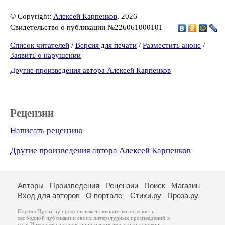
© Copyright:
Алексей Карпенков
, 2026
Свидетельство о публикации №226061000101
Список читателей
/
Версия для печати
/
Разместить анонс
/
Заявить о нарушении
Другие произведения автора Алексей Карпенков
Рецензии
Написать рецензию
Другие произведения автора Алексей Карпенков
Авторы
Произведения
Рецензии
Поиск
Магазин
Вход для авторов
О портале
Стихи.ру
Проза.ру
Портал Проза.ру предоставляет авторам возможность
свободной публикации своих литературных произведений в
сети Интернет на основании
пользовательского договора
.