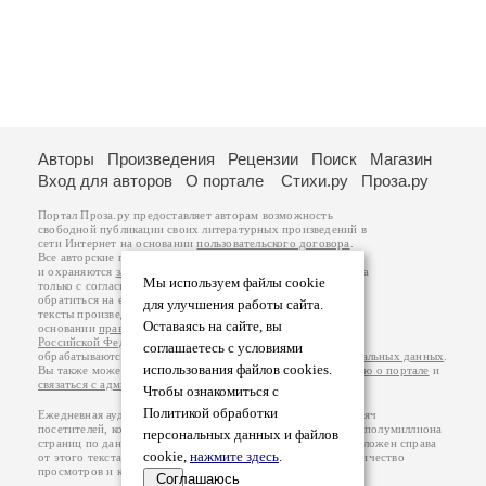
Авторы
Произведения
Рецензии
Поиск
Магазин
Вход для авторов
О портале
Стихи.ру
Проза.ру
Портал Проза.ру предоставляет авторам возможность
свободной публикации своих литературных произведений в
сети Интернет на основании
пользовательского договора
.
Все авторские права на произведения принадлежат авторам
и охраняются
законом
. Перепечатка произведений возможна
Мы используем файлы cookie
только с согласия его автора, к которому вы можете
обратиться на его авторской странице. Ответственность за
для улучшения работы сайта.
тексты произведений авторы несут самостоятельно на
Оставаясь на сайте, вы
основании
правил публикации
и
законодательства
Российской Федерации
. Данные пользователей
соглашаетесь с условиями
обрабатываются на основании
Политики обработки персональных данных
.
использования файлов cookies.
Вы также можете посмотреть более подробную
информацию о портале
и
связаться с администрацией
.
Чтобы ознакомиться с
Политикой обработки
Ежедневная аудитория портала Проза.ру – порядка 100 тысяч
посетителей, которые в общей сумме просматривают более полумиллиона
персональных данных и файлов
страниц по данным счетчика посещаемости, который расположен справа
cookie,
нажмите здесь
.
от этого текста. В каждой графе указано по две цифры: количество
просмотров и количество посетителей.
Соглашаюсь