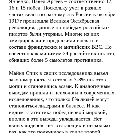
Янченко, Павел Аргеев – соответственно 17,
16 и 15 побед. Поскольку учет в разных
частях велся по разному, а в России в октябре
1917г произошла Великая Октябрьская
революция, данные по победам российских
пилотов были утеряны. Многие из них
эмигрировали и продолжили воевать в
составе французских и английских ВВС. Но
известно как минимум 24 российских пилота,
сбивших более 5 самолетов противника.
Майкл Спик в своих исследованиях вывел
закономерность, что только 7-8% пилотов
могли и становились асами. К аналогичным
выводам пришли и психологи в современных
исследованиях, что только 8% людей могут
становиться лидерами в бизнесе. И как
видим, статистика побед первой мировой,
вполне в эти выводы укладывается. Нет
явных лидеров, нет отстающих в несколько
раз, как это получилось в конце второй