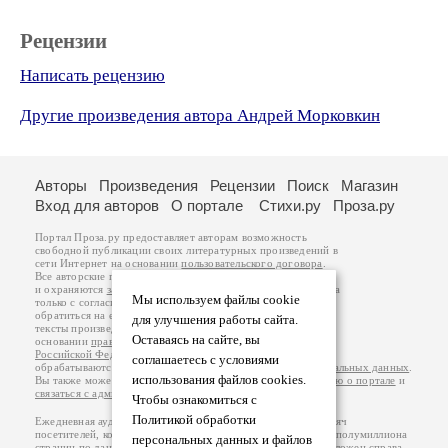
Рецензии
Написать рецензию
Другие произведения автора Андрей Морковкин
Авторы
Произведения
Рецензии
Поиск
Магазин
Вход для авторов
О портале
Стихи.ру
Проза.ру
Портал Проза.ру предоставляет авторам возможность
свободной публикации своих литературных произведений в
сети Интернет на основании
пользовательского договора
.
Все авторские права на произведения принадлежат авторам
и охраняются
законом
. Перепечатка произведений возможна
Мы используем файлы cookie
только с согласия его автора, к которому вы можете
обратиться на его авторской странице. Ответственность за
для улучшения работы сайта.
тексты произведений авторы несут самостоятельно на
Оставаясь на сайте, вы
основании
правил публикации
и
законодательства
Российской Федерации
. Данные пользователей
соглашаетесь с условиями
обрабатываются на основании
Политики обработки персональных данных
.
использования файлов cookies.
Вы также можете посмотреть более подробную
информацию о портале
и
связаться с администрацией
.
Чтобы ознакомиться с
Политикой обработки
Ежедневная аудитория портала Проза.ру – порядка 100 тысяч
посетителей, которые в общей сумме просматривают более полумиллиона
персональных данных и файлов
страниц по данным счетчика посещаемости, который расположен справа