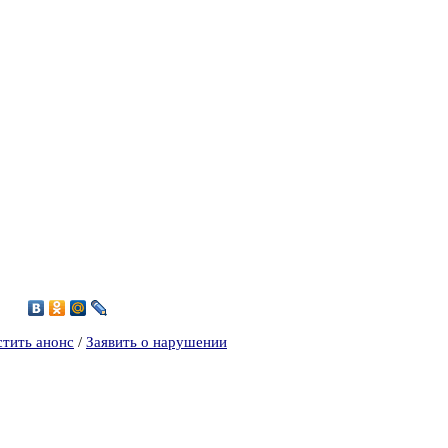
4
стить анонс
/
Заявить о нарушении