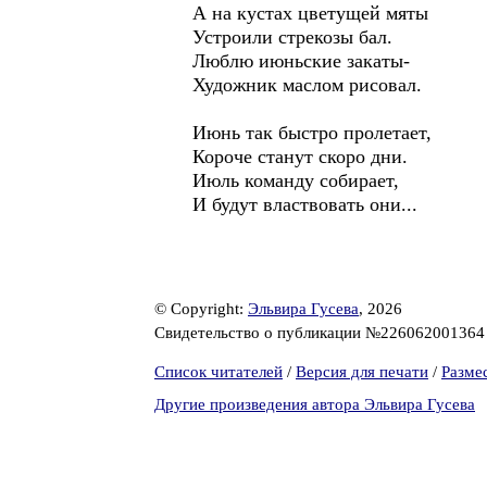
А на кустах цветущей мяты
Устроили стрекозы бал.
Люблю июньские закаты-
Художник маслом рисовал.
Июнь так быстро пролетает,
Короче станут скоро дни.
Июль команду собирает,
И будут властвовать они...
© Copyright:
Эльвира Гусева
, 2026
Свидетельство о публикации №22606200136
Список читателей
/
Версия для печати
/
Разме
Другие произведения автора Эльвира Гусева