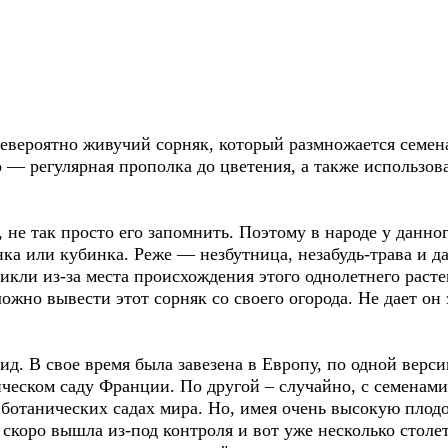
невероятно живучий сорняк, который размножается семен
 — регулярная прополка до цветения, а также использов
, не так просто его запомнить. Поэтому в народе у данног
ка или кубинка. Реже — незбутница, незабудь-трава и да
икли из-за места происхождения этого однолетнего раст
ложно вывести этот сорняк со своего огорода. Не дает он 
д. В свое время была завезена в Европу, по одной верси
ческом саду Франции. По другой – случайно, с семенами
 ботанических садах мира. Но, имея очень высокую плодо
коро вышла из-под контроля и вот уже несколько столет