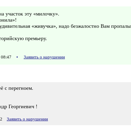
на участок эту «милочку».
онила»!
удивительная «живучка», надо безжалостно Вам пропалыв
торийскую премьеру.
 08:47
•
Заявить о нарушении
её с перегноем.
ндр Георгиевич !
52
Заявить о нарушении