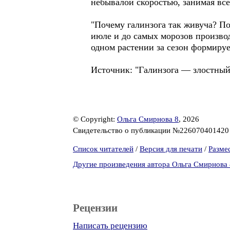
небывалой скоростью, занимая все
"Почему галинзога так живуча? По
июле и до самых морозов произво
одном растении за сезон формирует
Источник: "Галинзога — злостный
© Copyright:
Ольга Смирнова 8
, 2026
Свидетельство о публикации №22607040142
Список читателей
/
Версия для печати
/
Разме
Другие произведения автора Ольга Смирнова 
Рецензии
Написать рецензию