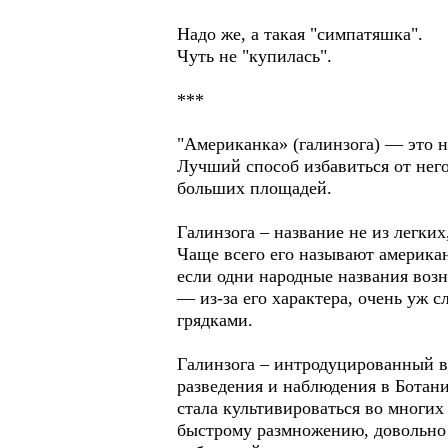
Надо же, а такая "симпатяшка".
Чуть не "купилась".
***
"Американка» (галинзога) — это 
Лучший способ избавиться от него
больших площадей.
Галинзога – название не из легких
Чаще всего его называют американ
если одни народные названия возн
— из-за его характера, очень уж с
грядками.
Галинзога – интродуцированный ви
разведения и наблюдения в Ботани
стала культивироваться во многих
быстрому размножению, довольно с