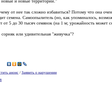
 новые и новые территории."
чему от нее так сложно избавиться? Потому что она очен
дит семена. Самоопылитель (но, как упоминалось, возмо
 от 5 до 30 тысяч семянок (на 1 м; урожайность может со
 сорняк или удивительная "живучка"?
0
стить анонс
/
Заявить о нарушении
8