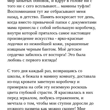
мир забытых обновок, и вдруг в голове ни с
того ни с сего всплывают... мамины туфли!
Воспоминания тут же отбрасывают меня
назад, в детство. Память воскресает тот день,
когда вместо привычной папки с документами
мама принесла с собой небольшую коробочку,
внутри которой пряталось самое настоящее
произведение искусства - ярко-красные
лодочки из нежнейшей кожи, украшенные
изящным черным бантом. Моё детское
сердечко забилось от восторга! Это была
любовь с первого взгляда!
С того дня каждый раз, возвращаясь со
школы, я бежала в мамину комнату, доставала
из-под кровати заветную коробочку и
примеряла на себя эту неземную роскошь
цвета глубокой страсти. Я красовалась в них
перед зеркалом, любуясь отражением, и
мечтала о том, чтобы мои ступни доросли до
нужного размера как можно скорее! Мне