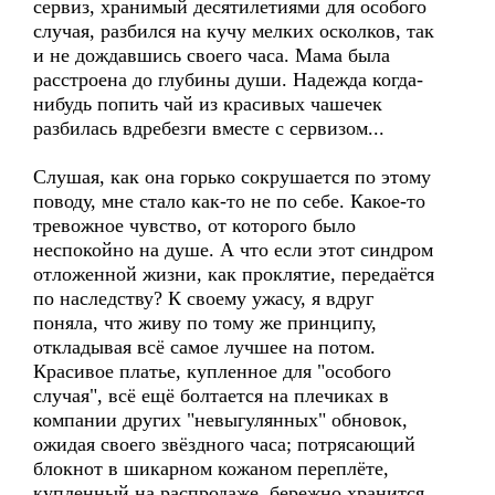
сервиз, хранимый десятилетиями для особого
случая, разбился на кучу мелких осколков, так
и не дождавшись своего часа. Мама была
расстроена до глубины души. Надежда когда-
нибудь попить чай из красивых чашечек
разбилась вдребезги вместе с сервизом...
Слушая, как она горько сокрушается по этому
поводу, мне стало как-то не по себе. Какое-то
тревожное чувство, от которого было
неспокойно на душе. А что если этот синдром
отложенной жизни, как проклятие, передаётся
по наследству? К своему ужасу, я вдруг
поняла, что живу по тому же принципу,
откладывая всё самое лучшее на потом.
Красивое платье, купленное для "особого
случая", всё ещё болтается на плечиках в
компании других "невыгулянных" обновок,
ожидая своего звёздного часа; потрясающий
блокнот в шикарном кожаном переплёте,
купленный на распродаже, бережно хранится