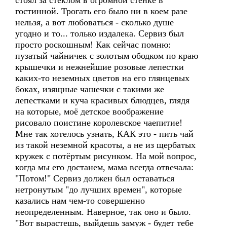
стоял за стеклом в огромной стенке в
гостинной. Трогать его было ни в коем разе
нельзя, а вот любоваться - сколько душе
угодно и то... только издалека. Сервиз был
просто роскошным! Как сейчас помню:
пузатый чайничек с золотым ободком по краю
крышечки и нежнейшие розовые лепестки
каких-то неземных цветов на его глянцевых
боках, изящные чашечки с такими же
лепестками и куча красивых блюдцев, глядя
на которые, моё детское воображение
рисовало поистине королевское чаепитие!
Мне так хотелось узнать, КАК это - пить чай
из такой неземной красоты, а не из щербатых
кружек с потёртым рисунком. На мой вопрос,
когда мы его достанем, мама всегда отвечала:
"Потом!" Сервиз должен был оставаться
нетронутым "до лучших времен", которые
казались нам чем-то совершенно
неопределенным. Наверное, так оно и было.
"Вот вырастешь, выйдешь замуж - будет тебе