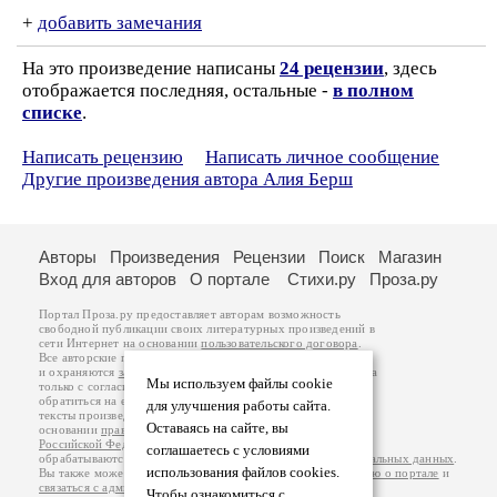
+
добавить замечания
На это произведение написаны
24 рецензии
, здесь
отображается последняя, остальные -
в полном
списке
.
Написать рецензию
Написать личное сообщение
Другие произведения автора Алия Берш
Авторы
Произведения
Рецензии
Поиск
Магазин
Вход для авторов
О портале
Стихи.ру
Проза.ру
Портал Проза.ру предоставляет авторам возможность
свободной публикации своих литературных произведений в
сети Интернет на основании
пользовательского договора
.
Все авторские права на произведения принадлежат авторам
и охраняются
законом
. Перепечатка произведений возможна
Мы используем файлы cookie
только с согласия его автора, к которому вы можете
обратиться на его авторской странице. Ответственность за
для улучшения работы сайта.
тексты произведений авторы несут самостоятельно на
Оставаясь на сайте, вы
основании
правил публикации
и
законодательства
Российской Федерации
. Данные пользователей
соглашаетесь с условиями
обрабатываются на основании
Политики обработки персональных данных
.
использования файлов cookies.
Вы также можете посмотреть более подробную
информацию о портале
и
связаться с администрацией
.
Чтобы ознакомиться с