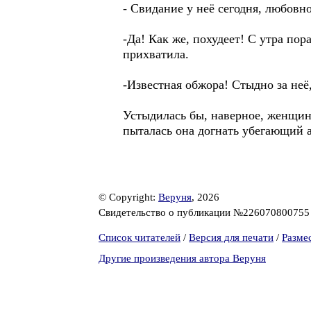
- Свидание у неё сегодня, любовное
-Да! Как же, похудеет! С утра по
прихватила.
-Известная обжора! Стыдно за н
Устыдилась бы, наверное, женщина
пыталась она догнать убегающий а
© Copyright:
Веруня
, 2026
Свидетельство о публикации №22607080075
Список читателей
/
Версия для печати
/
Разме
Другие произведения автора Веруня