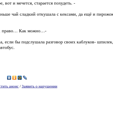
, вот и мечется, старается похудеть. -
раньше чай сладкий откушала с кексами, да ещё и пирож
её, право… Как можно…-
, если бы подслушала разговор своих каблуков- шпилек,
втобус.
5
стить анонс
/
Заявить о нарушении