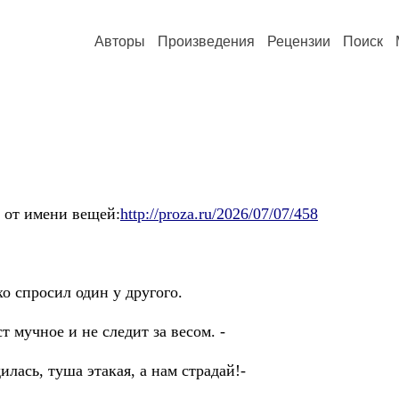
Авторы
Произведения
Рецензии
Поиск
 от имени вещей:
http://proza.ru/2026/07/07/458
хо спросил один у другого.
т мучное и не следит за весом. -
илась, туша этакая, а нам страдай!-