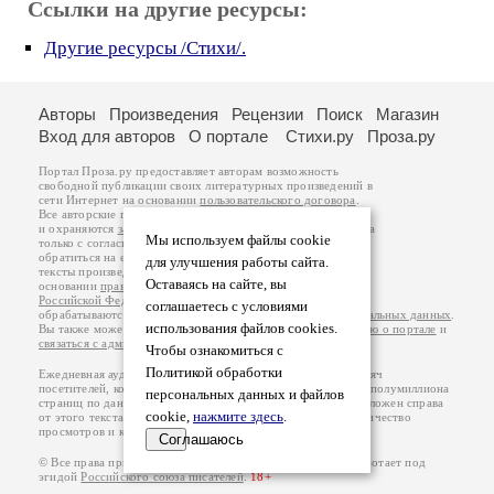
Ссылки на другие ресурсы:
Другие ресурсы /Стихи/.
Авторы
Произведения
Рецензии
Поиск
Магазин
Вход для авторов
О портале
Стихи.ру
Проза.ру
Портал Проза.ру предоставляет авторам возможность
свободной публикации своих литературных произведений в
сети Интернет на основании
пользовательского договора
.
Все авторские права на произведения принадлежат авторам
и охраняются
законом
. Перепечатка произведений возможна
Мы используем файлы cookie
только с согласия его автора, к которому вы можете
обратиться на его авторской странице. Ответственность за
для улучшения работы сайта.
тексты произведений авторы несут самостоятельно на
Оставаясь на сайте, вы
основании
правил публикации
и
законодательства
Российской Федерации
. Данные пользователей
соглашаетесь с условиями
обрабатываются на основании
Политики обработки персональных данных
.
использования файлов cookies.
Вы также можете посмотреть более подробную
информацию о портале
и
связаться с администрацией
.
Чтобы ознакомиться с
Политикой обработки
Ежедневная аудитория портала Проза.ру – порядка 100 тысяч
посетителей, которые в общей сумме просматривают более полумиллиона
персональных данных и файлов
страниц по данным счетчика посещаемости, который расположен справа
cookie,
нажмите здесь
.
от этого текста. В каждой графе указано по две цифры: количество
просмотров и количество посетителей.
Соглашаюсь
© Все права принадлежат авторам, 2000-2026. Портал работает под
эгидой
Российского союза писателей
.
18+