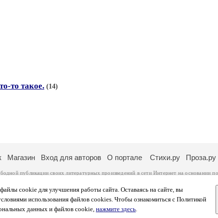
то-то такое.
(14)
к
Магазин
Вход для авторов
О портале
Стихи.ру
Проза.ру
ободной публикации своих литературных произведений в сети Интернет на основании
по
ся
законом
. Перепечатка произведений возможна только с согласия его автора, к котором
ры несут самостоятельно на основании
правил публикации
и
законодательства Российско
айлы cookie для улучшения работы сайта. Оставаясь на сайте, вы
ональных данных
. Вы также можете посмотреть более подробную
информацию о портал
условиями использования файлов cookies. Чтобы ознакомиться с Политикой
тысяч посетителей, которые в общей сумме просматривают более полумиллиона страниц 
ональных данных и файлов cookie,
нажмите здесь
.
афе указано по две цифры: количество просмотров и количество посетителей.