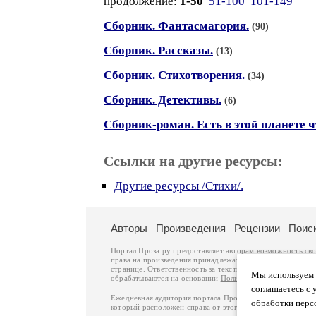
продолжение:
1-50
51-100
101-149
Сборник. Фантасмагория.
(90)
Сборник. Рассказы.
(13)
Сборник. Стихотворения.
(34)
Сборник. Детективы.
(6)
Сборник-роман. Есть в этой планете ч
Ссылки на другие ресурсы:
Другие ресурсы /Стихи/.
Авторы
Произведения
Рецензии
Поис
Портал Проза.ру предоставляет авторам возможность св
права на произведения принадлежат авторам и охраняют
странице. Ответственность за тексты произведений авто
Мы используем ф
обрабатываются на основании
Политики обработки перс
соглашаетесь с 
Ежедневная аудитория портала Проза.ру – порядка 100 
обработки перс
который расположен справа от этого текста. В каждой гр