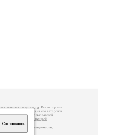
льзовательского договора
. Все авторские
у вы можете обратиться на его авторской
й Федерации
. Данные пользователей
е
и
связаться с администрацией
.
Соглашаюсь
по данным счетчика посещаемости,