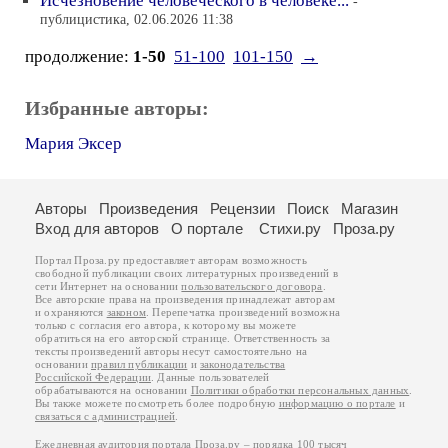
Исчезновение человеческого в человеке...
-
публицистика, 02.06.2026 11:38
продолжение:
1-50
51-100
101-150
→
Избранные авторы:
Мария Эксер
Авторы
Произведения
Рецензии
Поиск
Магазин
Вход для авторов
О портале
Стихи.ру
Проза.ру
Портал Проза.ру предоставляет авторам возможность
свободной публикации своих литературных произведений в
сети Интернет на основании
пользовательского договора
.
Все авторские права на произведения принадлежат авторам
и охраняются
законом
. Перепечатка произведений возможна
только с согласия его автора, к которому вы можете
обратиться на его авторской странице. Ответственность за
тексты произведений авторы несут самостоятельно на
основании
правил публикации
и
законодательства
Российской Федерации
. Данные пользователей
обрабатываются на основании
Политики обработки персональных данных
.
Вы также можете посмотреть более подробную
информацию о портале
и
связаться с администрацией
.
Ежедневная аудитория портала Проза.ру – порядка 100 тысяч