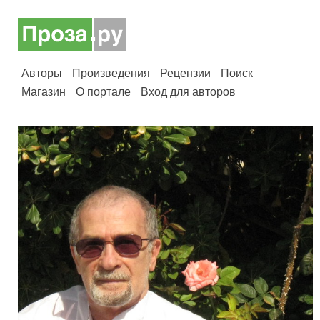
Авторы
Произведения
Рецензии
Поиск
Магазин
О портале
Вход для авторов