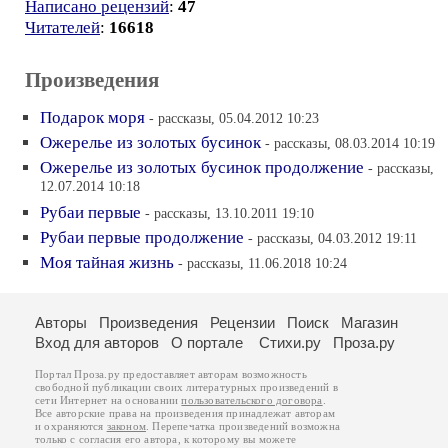
Написано рецензий
:
47
Читателей
:
16618
Произведения
Подарок моря
- рассказы, 05.04.2012 10:23
Ожерелье из золотых бусинок
- рассказы, 08.03.2014 10:19
Ожерелье из золотых бусинок продолжение
- рассказы,
12.07.2014 10:18
Рубаи первые
- рассказы, 13.10.2011 19:10
Рубаи первые продолжение
- рассказы, 04.03.2012 19:11
Моя тайная жизнь
- рассказы, 11.06.2018 10:24
Авторы
Произведения
Рецензии
Поиск
Магазин
Вход для авторов
О портале
Стихи.ру
Проза.ру
Портал Проза.ру предоставляет авторам возможность
свободной публикации своих литературных произведений в
сети Интернет на основании
пользовательского договора
.
Все авторские права на произведения принадлежат авторам
и охраняются
законом
. Перепечатка произведений возможна
только с согласия его автора, к которому вы можете