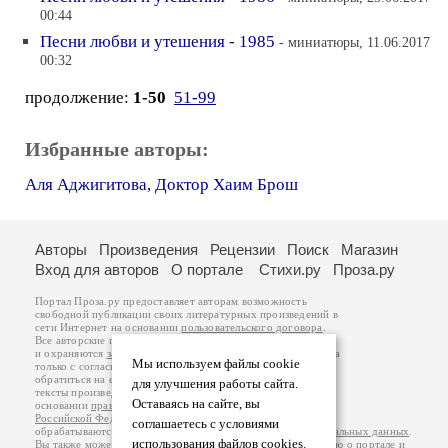
00:44
Песни любви и утешения - 1985
- миниатюры, 11.06.2017
00:32
продолжение:
1-50
51-99
Избранные авторы:
Аля Аджигитова
,
Доктор Хаим Брош
Авторы
Произведения
Рецензии
Поиск
Магазин
Вход для авторов
О портале
Стихи.ру
Проза.ру
Портал Проза.ру предоставляет авторам возможность
свободной публикации своих литературных произведений в
сети Интернет на основании
пользовательского договора
.
Все авторские права на произведения принадлежат авторам
и охраняются
законом
. Перепечатка произведений возможна
Мы используем файлы cookie
только с согласия его автора, к которому вы можете
обратиться на его авторской странице. Ответственность за
для улучшения работы сайта.
тексты произведений авторы несут самостоятельно на
Оставаясь на сайте, вы
основании
правил публикации
и
законодательства
Российской Федерации
. Данные пользователей
соглашаетесь с условиями
обрабатываются на основании
Политики обработки персональных данных
.
использования файлов cookies.
Вы также можете посмотреть более подробную
информацию о портале
и