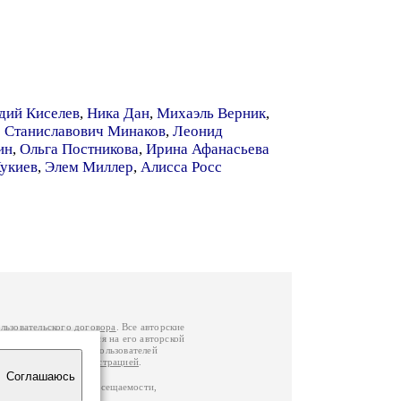
дий Киселев
,
Ника Дан
,
Михаэль Верник
,
 Станиславович Минаков
,
Леонид
ин
,
Ольга Постникова
,
Ирина Афанасьева
Хукиев
,
Элем Миллер
,
Алисса Росс
льзовательского договора
. Все авторские
у вы можете обратиться на его авторской
й Федерации
. Данные пользователей
е
и
связаться с администрацией
.
Соглашаюсь
по данным счетчика посещаемости,