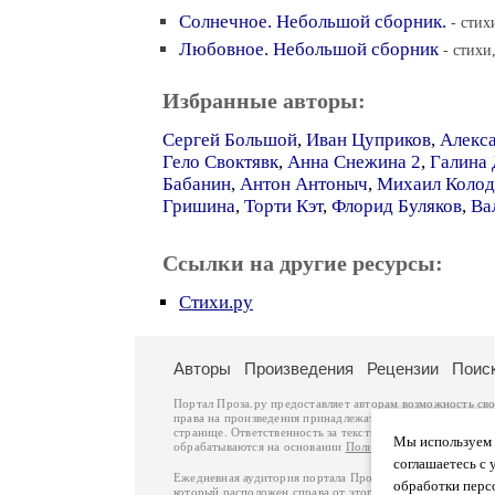
Солнечное. Небольшой сборник.
- стих
Любовное. Небольшой сборник
- стихи
Избранные авторы:
Сергей Большой
,
Иван Цуприков
,
Алекс
Гело Своктявк
,
Анна Снежина 2
,
Галина 
Бабанин
,
Антон Антоныч
,
Михаил Колод
Гришина
,
Торти Кэт
,
Флорид Буляков
,
Ва
Ссылки на другие ресурсы:
Стихи.ру
Авторы
Произведения
Рецензии
Поис
Портал Проза.ру предоставляет авторам возможность св
права на произведения принадлежат авторам и охраняют
странице. Ответственность за тексты произведений авто
Мы используем ф
обрабатываются на основании
Политики обработки перс
соглашаетесь с 
Ежедневная аудитория портала Проза.ру – порядка 100 
обработки перс
который расположен справа от этого текста. В каждой гр