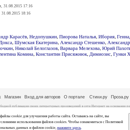
и, 31.08.2015 17:16
, 31.08.2015 18:16
андр Карасёв
,
Недопушкин
,
Пиорова Наталья
,
Ибория
,
Генна
Докса
,
Шумская Екатерина
,
Александр Стешенко
,
Александр
очкин
,
Николай Белоглазов
,
Варвара Мелехова
,
Юрий Пахот
лентина Комина
,
Константин Присяжнюк
,
Димиозис
,
Гунки 
к
Магазин
Вход для авторов
О портале
Стихи.ру
Проза.ру
ободной публикации своих литературных произведений в сети Интернет на основании
по
ся
законом
. Перепечатка произведений возможна только с согласия его автора, к котором
ры несут самостоятельно на основании
правил публикации
и
законодательства Российско
айлы cookie для улучшения работы сайта. Оставаясь на сайте, вы
ональных данных
. Вы также можете посмотреть более подробную
информацию о портал
условиями использования файлов cookies. Чтобы ознакомиться с Политикой
тысяч посетителей, которые в общей сумме просматривают более полумиллиона страниц 
ональных данных и файлов cookie,
нажмите здесь
.
афе указано по две цифры: количество просмотров и количество посетителей.