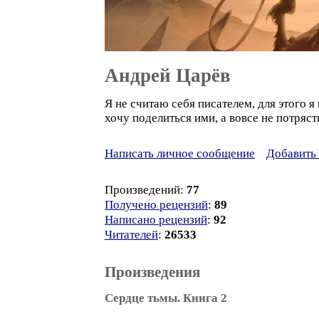
Андрей Царёв
Я не считаю себя писателем, для этого я
хочу поделиться ими, а вовсе не потряс
Написать личное сообщение
Добавить 
Произведений:
77
Получено рецензий
:
89
Написано рецензий
:
92
Читателей
:
26533
Произведения
Сердце тьмы. Книга 2