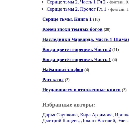
Сердце тьмы 2. Часть 1 Гл 2
- фэнтези, 0
Сердце тьмы 2. Пролог Гл. 1
- фэнтези, 1
Сердце тьмы. Книга 1
(18)
Конец эпохи тёмных богов
(28)
Наследники Чарварда. Часть 1 Шама
Когда цветёт горецвет. Часть 2
(11)
Когда цветёт горецвет. Часть 1
(4)
Наёмники эльфов
(4)
Рассказы
(2)
Неудавшиеся и отложенные книги
(2)
Избранные авторы:
Дарья Саушкина
,
Кира Артамова
,
Иринк
Дмитрий Кащеев
,
Доконт Василий
,
Элиз