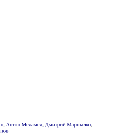
ин
,
Антон Меламед
,
Дмитрий Маршалко
,
опов