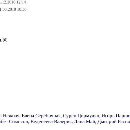
1.12.2010 12:14
1.08.2010 10:30
н
(6)
а Нежная
,
Елена Серебряная
,
Сурен Цормудян
,
Игорь Парш
абет Симпсон
,
Веденеева Валерия
,
Лана Май
,
Дмитрий Расп