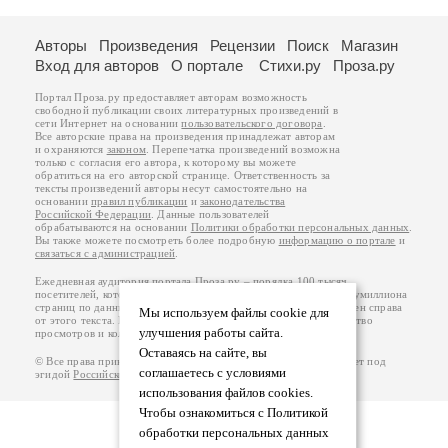
Авторы
Произведения
Рецензии
Поиск
Магазин
Вход для авторов
О портале
Стихи.ру
Проза.ру
Портал Проза.ру предоставляет авторам возможность
свободной публикации своих литературных произведений в
сети Интернет на основании
пользовательского договора
.
Все авторские права на произведения принадлежат авторам
и охраняются
законом
. Перепечатка произведений возможна
только с согласия его автора, к которому вы можете
обратиться на его авторской странице. Ответственность за
тексты произведений авторы несут самостоятельно на
основании
правил публикации
и
законодательства
Российской Федерации
. Данные пользователей
обрабатываются на основании
Политики обработки персональных данных
.
Вы также можете посмотреть более подробную
информацию о портале
и
связаться с администрацией
.
Ежедневная аудитория портала Проза.ру – порядка 100 тысяч
посетителей, которые в общей сумме просматривают более полумиллиона
страниц по данным счетчика посещаемости, который расположен справа
Мы используем файлы cookie для
от этого текста. В каждой графе указано по две цифры: количество
улучшения работы сайта.
просмотров и количество посетителей.
Оставаясь на сайте, вы
© Все права принадлежат авторам, 2000-2026. Портал работает под
соглашаетесь с условиями
эгидой
Российского союза писателей
.
18+
использования файлов cookies.
Чтобы ознакомиться с Политикой
обработки персональных данных