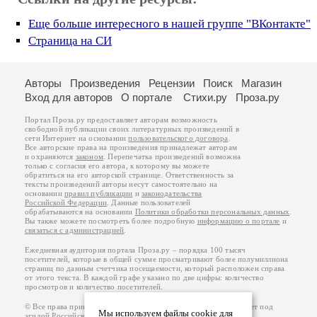
Еще больше интересного в нашей группе "ВКонтакте"
Страница на СИ
Авторы
Произведения
Рецензии
Поиск
Магазин
Вход для авторов
О портале
Стихи.ру
Проза.ру
Портал Проза.ру предоставляет авторам возможность
свободной публикации своих литературных произведений в
сети Интернет на основании
пользовательского договора
.
Все авторские права на произведения принадлежат авторам
и охраняются
законом
. Перепечатка произведений возможна
только с согласия его автора, к которому вы можете
обратиться на его авторской странице. Ответственность за
тексты произведений авторы несут самостоятельно на
основании
правил публикации
и
законодательства
Российской Федерации
. Данные пользователей
обрабатываются на основании
Политики обработки персональных данных
.
Вы также можете посмотреть более подробную
информацию о портале
и
связаться с администрацией
.
Ежедневная аудитория портала Проза.ру – порядка 100 тысяч
посетителей, которые в общей сумме просматривают более полумиллиона
страниц по данным счетчика посещаемости, который расположен справа
от этого текста. В каждой графе указано по две цифры: количество
просмотров и количество посетителей.
© Все права принадлежат авторам, 2000-2026. Портал работает под
Мы используем файлы cookie для
эгидой
Российского союза писателей
.
18+