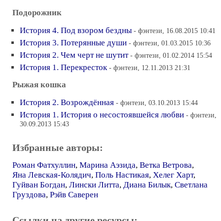
Подорожник
История 4. Под взором бездны
- фэнтези, 16.08.2015 10:41
История 3. Потерянные души
- фэнтези, 01.03.2015 10:36
История 2. Чем черт не шутит
- фэнтези, 01.02.2014 15:54
История 1. Перекресток
- фэнтези, 12.11.2013 21:31
Рыжая кошка
История 2. Возрождённая
- фэнтези, 03.10.2013 15:44
История 1. История о несостоявшейся любви
- фэнтези,
30.09.2013 15:43
Избранные авторы:
Роман Фатхуллин
,
Марина Аэзида
,
Ветка Ветрова
,
Яна Левская-Колядич
,
Поль Настикая
,
Хелег Харт
,
Гуйван Богдан
,
Лински Литта
,
Диана Билык
,
Светлана
Груздова
,
Рэйв Саверен
Ссылки на другие ресурсы: