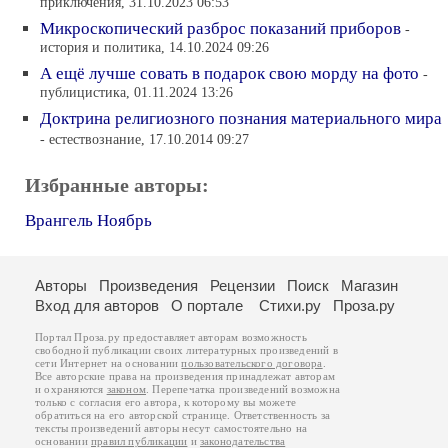
приключения, 31.10.2023 06:53
Микроскопический разброс показаний приборов
-
история и политика, 14.10.2024 09:26
А ещё лучше совать в подарок свою морду на фото
-
публицистика, 01.11.2024 13:26
Доктрина религиозного познания материального мира
- естествознание, 17.10.2014 09:27
Избранные авторы:
Врангель Ноябрь
Авторы
Произведения
Рецензии
Поиск
Магазин
Вход для авторов
О портале
Стихи.ру
Проза.ру
Портал Проза.ру предоставляет авторам возможность
свободной публикации своих литературных произведений в
сети Интернет на основании
пользовательского договора
.
Все авторские права на произведения принадлежат авторам
и охраняются
законом
. Перепечатка произведений возможна
только с согласия его автора, к которому вы можете
обратиться на его авторской странице. Ответственность за
тексты произведений авторы несут самостоятельно на
основании
правил публикации
и
законодательства