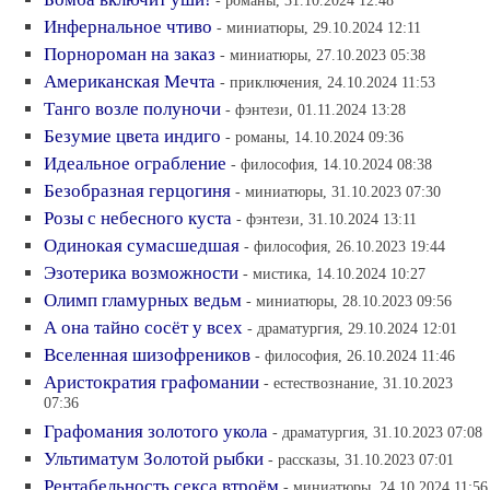
- романы, 31.10.2024 12:48
Инфернальное чтиво
- миниатюры, 29.10.2024 12:11
Порнороман на заказ
- миниатюры, 27.10.2023 05:38
Американская Мечта
- приключения, 24.10.2024 11:53
Танго возле полуночи
- фэнтези, 01.11.2024 13:28
Безумие цвета индиго
- романы, 14.10.2024 09:36
Идеальное ограбление
- философия, 14.10.2024 08:38
Безобразная герцогиня
- миниатюры, 31.10.2023 07:30
Розы с небесного куста
- фэнтези, 31.10.2024 13:11
Одинокая сумасшедшая
- философия, 26.10.2023 19:44
Эзотерика возможности
- мистика, 14.10.2024 10:27
Олимп гламурных ведьм
- миниатюры, 28.10.2023 09:56
А она тайно сосёт у всех
- драматургия, 29.10.2024 12:01
Вселенная шизофреников
- философия, 26.10.2024 11:46
Аристократия графомании
- естествознание, 31.10.2023
07:36
Графомания золотого укола
- драматургия, 31.10.2023 07:08
Ультиматум Золотой рыбки
- рассказы, 31.10.2023 07:01
Рентабельность секса втроём
- миниатюры, 24.10.2024 11:56