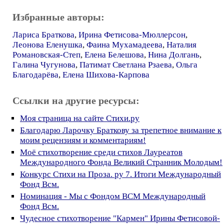
Избранные авторы:
Лариса Браткова
,
Ирина Фетисова-Мюллерсон
,
Леонова Еленушка
,
Фаина Мухамадеева
,
Наталия
Романовская-Степ
,
Елена Белешова
,
Нина Долгань
,
Галина Чугунова
,
Патимат Светлана Рзаева
,
Ольга
Благодарёва
,
Елена Шихова-Карпова
Ссылки на другие ресурсы:
Моя страница на сайте Стихи.ру
Благодарю Ларочку Браткову за трепетное внимание к
моим рецензиям и комментариям!
Моё стихотворение среди стихов Лауреатов
Международного Фонда Великий Странник Молодым!
Конкурс Стихи на Проза. ру 7. Итоги Международный
Фонд Всм.
Номинация - Мы с Фондом ВСМ Международный
Фонд Всм.
Чудесное стихотворение "Кармен" Ирины Фетисовой-