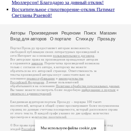
Мюллерсон! Благодарю за дивный отклик!
Восхитительное стихотворение-отклик Патимат
Светланы Рзаевой!
Авторы
Произведения
Рецензии
Поиск
Магазин
Вход для авторов
О портале
Стихи.ру
Проза.ру
Портал Проза.ру предоставляет авторам возможность
свободной публикации своих литературных произведений в
сети Интернет на основании
пользовательского договора
.
Все авторские права на произведения принадлежат авторам
и охраняются
законом
. Перепечатка произведений возможна
только с согласия его автора, к которому вы можете
обратиться на его авторской странице. Ответственность за
тексты произведений авторы несут самостоятельно на
основании
правил публикации
и
законодательства
Российской Федерации
. Данные пользователей
обрабатываются на основании
Политики обработки персональных данных
.
Вы также можете посмотреть более подробную
информацию о портале
и
связаться с администрацией
.
Ежедневная аудитория портала Проза.ру – порядка 100 тысяч
посетителей, которые в общей сумме просматривают более полумиллиона
страниц по данным счетчика посещаемости, который расположен справа
от этого текста. В каждой графе указано по две цифры: количество
просмотров и количество посетителей.
© Все права принадлежат авторам, 2000-2026. Портал работает под
Мы используем файлы cookie для
эгидой
Российского союза писателей
.
18+