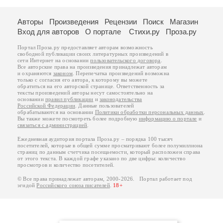
Авторы
Произведения
Рецензии
Поиск
Магазин
Вход для авторов
О портале
Стихи.ру
Проза.ру
Портал Проза.ру предоставляет авторам возможность
свободной публикации своих литературных произведений в
сети Интернет на основании
пользовательского договора
.
Все авторские права на произведения принадлежат авторам
и охраняются
законом
. Перепечатка произведений возможна
только с согласия его автора, к которому вы можете
обратиться на его авторской странице. Ответственность за
тексты произведений авторы несут самостоятельно на
основании
правил публикации
и
законодательства
Российской Федерации
. Данные пользователей
обрабатываются на основании
Политики обработки персональных данных
.
Вы также можете посмотреть более подробную
информацию о портале
и
связаться с администрацией
.
Ежедневная аудитория портала Проза.ру – порядка 100 тысяч
посетителей, которые в общей сумме просматривают более полумиллиона
страниц по данным счетчика посещаемости, который расположен справа
от этого текста. В каждой графе указано по две цифры: количество
просмотров и количество посетителей.
© Все права принадлежат авторам, 2000-2026. Портал работает под
эгидой
Российского союза писателей
.
18+