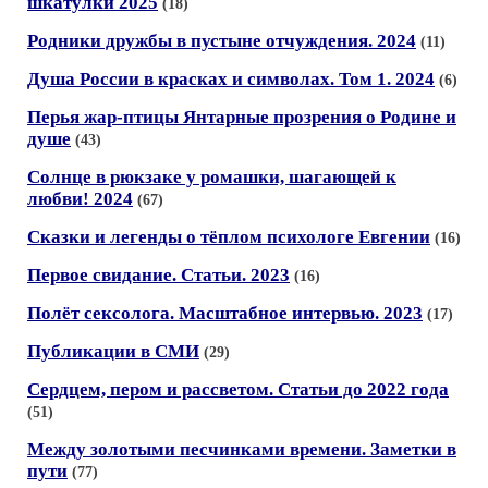
шкатулки 2025
(18)
Родники дружбы в пустыне отчуждения. 2024
(11)
Душа России в красках и символах. Том 1. 2024
(6)
Перья жар-птицы Янтарные прозрения о Родине и
душе
(43)
Солнце в рюкзаке у ромашки, шагающей к
любви! 2024
(67)
Сказки и легенды о тёплом психологе Евгении
(16)
Первое свидание. Статьи. 2023
(16)
Полёт сексолога. Масштабное интервью. 2023
(17)
Публикации в СМИ
(29)
Сердцем, пером и рассветом. Статьи до 2022 года
(51)
Между золотыми песчинками времени. Заметки в
пути
(77)