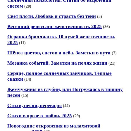
Солнечная психология. Статьи об исцелении
светом
(20)
Свет плоти. Любовь и страсть без тени
(3)
Весенний ренессанс женственности. 2025
(36)
Огранка бриллианта. 10 лучей женственности.
2025
(11)
Шёпот цветов, снегов и неба. Заметки в пути
(7)
Мозаика событий. Заметки на полях жизни
(21)
Сердце, полное солнечных зайчиков. Тёплые
сказки
(14)
Жемчужины из глубин, или Погружаясь в тишину
песен
(15)
Стихи, песни, переводы
(44)
Стихи в прозе о любви. 2025
(29)
Новогодние откровения из малахитовой