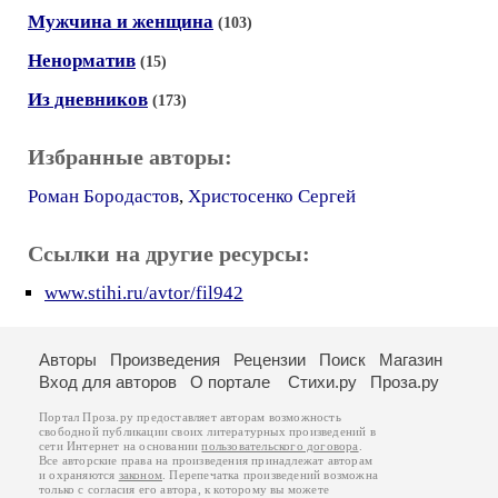
Мужчина и женщина
(103)
Ненорматив
(15)
Из дневников
(173)
Избранные авторы:
Роман Бородастов
,
Христосенко Сергей
Ссылки на другие ресурсы:
www.stihi.ru/avtor/fil942
Авторы
Произведения
Рецензии
Поиск
Магазин
Вход для авторов
О портале
Стихи.ру
Проза.ру
Портал Проза.ру предоставляет авторам возможность
свободной публикации своих литературных произведений в
сети Интернет на основании
пользовательского договора
.
Все авторские права на произведения принадлежат авторам
и охраняются
законом
. Перепечатка произведений возможна
только с согласия его автора, к которому вы можете