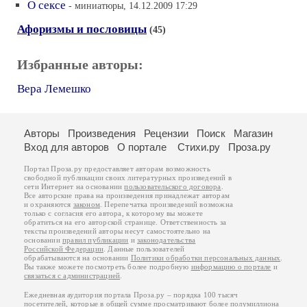
О сексе
- миниатюры, 14.12.2009 17:29
Афоризмы и пословицы
(45)
Избранные авторы:
Вера Лемешко
Авторы
Произведения
Рецензии
Поиск
Магазин
Вход для авторов
О портале
Стихи.ру
Проза.ру
Портал Проза.ру предоставляет авторам возможность
свободной публикации своих литературных произведений в
сети Интернет на основании
пользовательского договора
.
Все авторские права на произведения принадлежат авторам
и охраняются
законом
. Перепечатка произведений возможна
только с согласия его автора, к которому вы можете
обратиться на его авторской странице. Ответственность за
тексты произведений авторы несут самостоятельно на
основании
правил публикации
и
законодательства
Российской Федерации
. Данные пользователей
обрабатываются на основании
Политики обработки персональных данных
.
Вы также можете посмотреть более подробную
информацию о портале
и
связаться с администрацией
.
Ежедневная аудитория портала Проза.ру – порядка 100 тысяч
посетителей, которые в общей сумме просматривают более полумиллиона