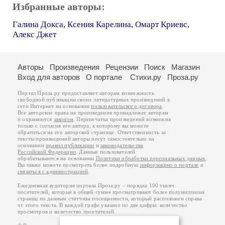
Избранные авторы:
Галина Докса
,
Ксения Карелина
,
Омарт Криевс
,
Алекс Джет
Авторы
Произведения
Рецензии
Поиск
Магазин
Вход для авторов
О портале
Стихи.ру
Проза.ру
Портал Проза.ру предоставляет авторам возможность
свободной публикации своих литературных произведений в
сети Интернет на основании
пользовательского договора
.
Все авторские права на произведения принадлежат авторам
и охраняются
законом
. Перепечатка произведений возможна
только с согласия его автора, к которому вы можете
обратиться на его авторской странице. Ответственность за
тексты произведений авторы несут самостоятельно на
основании
правил публикации
и
законодательства
Российской Федерации
. Данные пользователей
обрабатываются на основании
Политики обработки персональных данных
.
Вы также можете посмотреть более подробную
информацию о портале
и
связаться с администрацией
.
Ежедневная аудитория портала Проза.ру – порядка 100 тысяч
посетителей, которые в общей сумме просматривают более полумиллиона
страниц по данным счетчика посещаемости, который расположен справа
от этого текста. В каждой графе указано по две цифры: количество
просмотров и количество посетителей.