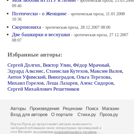
Моя любовь из ПТУ и Ленин
- эротическая проза, 25.03.2008
09:46
Поэтически - о Женщине
- эротическая проза, 11.01.2008
10:36
Скорпиониха
- эротическая проза, 28.12.2007 08:00
Две башкирки и веснушки
- эротическая проза, 27.12.2007
08:07
Избранные авторы:
Сергей Долгих
,
Виктор Улин
,
Фёдор Мрачный
,
Эдуард Алкснис
,
Станислав Кутехов
,
Максим Валов
,
Антон Уфимский
,
Виноградов
,
Ольга Терехова
,
Михаил Горелов
,
Леша Лазарев
,
Алекс Сидоров
,
Сергей Михайлович Решетников
Авторы
Произведения
Рецензии
Поиск
Магазин
Вход для авторов
О портале
Стихи.ру
Проза.ру
Портал Проза.ру предоставляет авторам возможность
свободной публикации своих литературных произведений в
сети Интернет на основании
пользовательского договора
.