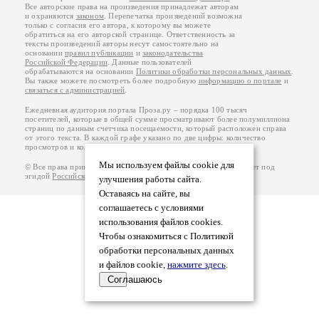
Все авторские права на произведения принадлежат авторам
и охраняются
законом
. Перепечатка произведений возможна
только с согласия его автора, к которому вы можете
обратиться на его авторской странице. Ответственность за
тексты произведений авторы несут самостоятельно на
основании
правил публикации
и
законодательства
Российской Федерации
. Данные пользователей
обрабатываются на основании
Политики обработки персональных данных
.
Вы также можете посмотреть более подробную
информацию о портале
и
связаться с администрацией
.
Ежедневная аудитория портала Проза.ру – порядка 100 тысяч
посетителей, которые в общей сумме просматривают более полумиллиона
страниц по данным счетчика посещаемости, который расположен справа
от этого текста. В каждой графе указано по две цифры: количество
просмотров и количество посетителей.
Мы используем файлы cookie для
© Все права принадлежат авторам, 2000-2026. Портал работает под
эгидой
Российского союза писателей
.
18+
улучшения работы сайта.
Оставаясь на сайте, вы
соглашаетесь с условиями
использования файлов cookies.
Чтобы ознакомиться с Политикой
обработки персональных данных
и файлов cookie,
нажмите здесь
.
Соглашаюсь