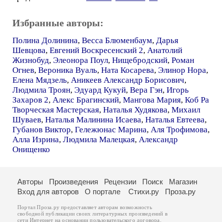
Избранные авторы:
Полина Долинина
,
Весса Блюменбаум
,
Дарья
Шевцова
,
Евгений Воскресенский 2
,
Анатолий
Жизнобуд
,
Элеонора Поул
,
Нищебродский
,
Роман
Огнев
,
Вероника Вуаль
,
Ната Косарева
,
Элинор Нора
,
Елена Мядзель
,
Аникеев Александр Борисович
,
Людмила Троян
,
Эдуард Кукуй
,
Вера Гэн
,
Игорь
Захаров 2
,
Алекс Брагинский
,
Мангова Мария
,
Коб Ра
Творческая Мастерская
,
Наталья Худякова
,
Михаил
Шуваев
,
Наталья Малинина Исаева
,
Наталья Евтеева
,
Губанов Виктор
,
Гележюнас Марина
,
Аля Трофимова
,
Алла Изрина
,
Людмила Малецкая
,
Александр
Онищенко
Авторы
Произведения
Рецензии
Поиск
Магазин
Вход для авторов
О портале
Стихи.ру
Проза.ру
Портал Проза.ру предоставляет авторам возможность
свободной публикации своих литературных произведений в
сети Интернет на основании
пользовательского договора
.